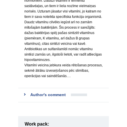
hormoniem. Daudzi vitamīni ir fermentu
sastāvdaļas, un tiem ir liela nozīme vielmaiņas
norisēs. Uzturam jāsatur visi vitamīni, jo katram no
tiem ir sava noteikta specifiska funkcija organismā.
Daudz vitamīnu cilvēks iegūst arī no zarnām
mītošajām baktērijām. Šis process ir sarežģīts:
dažas baktērijas spēj pašas sintizēt vitamīnus
(piemēram, K vitamīnu, arī dažus B grupas
vitamīnus), citas sintēzi veicina vai kavē.
Antibiotikas un sulfanilamīdi nomāc vitamīnu
sintēzi zarnās un, ilgstoši lietoti, var radīt attiecīgas
hipovitaminozes.
Vitamīni veicina jebkura veida rētošanas procesus,
sekmē ātrāku izveseļošanos pēc slimības,
operācijas vai saindēšanās.…
Author's comment
Work pack: