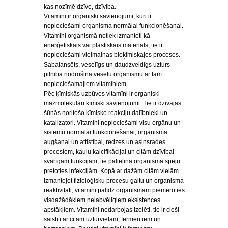
kas nozīmē dzīve, dzīvība.
Vitamīni ir organiski savienojumi, kuri ir
nepieciešami organisma normālai funkcionēšanai.
Vitamīni organismā netiek izmantoti kā
enerģētiskais vai plastiskais materiāls, tie ir
nepieciešami vielmaiņas bioķīmiskajos procesos.
Sabalansēts, veselīgs un daudzveidīgs uzturs
pilnībā nodrošina veselu organismu ar tam
nepieciešamajiem vitamīniem.
Pēc ķīmiskās uzbūves vitamīni ir organiski
mazmolekulāri ķīmiski savienojumi. Tie ir dzīvajās
šūnās noritošo ķīmisko reakciju dalībnieki un
katalizatori. Vitamīni nepieciešami visu orgānu un
sistēmu normālai funkcionēšanai, organisma
augšanai un attīstībai, redzes un asinsrades
procesiem, kaulu kalcifikācijai un citām dzīvībai
svarīgām funkcijām, tie palielina organisma spēju
pretoties infekcijām. Kopā ar dažām citām vielām
izmantojot fizioloģisku procesu gaitu un organisma
reaktivitāti, vitamīni palīdz organismam piemēroties
visdažādākiem nelabvēlīgiem eksistences
apstākļiem. Vitamīni nedarbojas izolēti, tie ir cieši
saistīti ar citām uzturvielām, fermentiem un