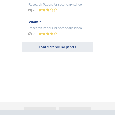
Research Papers
for secondary school
9
Vitamīni
Research Papers
for secondary school
9
Load more similar papers
About Atlants.lv
Advertising