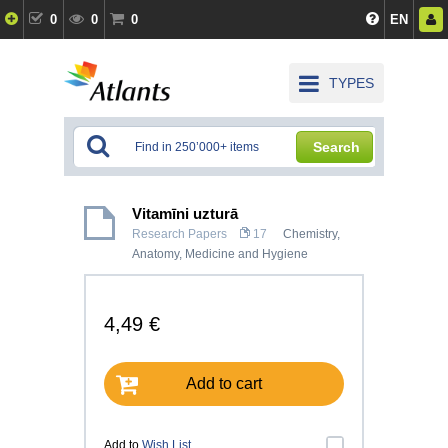
0
0
0
EN
TYPES
Search
Vitamīni uzturā
Research Papers
17
Chemistry
,
Anatomy, Medicine and Hygiene
4,49 €
Add to cart
Add to
Wish List