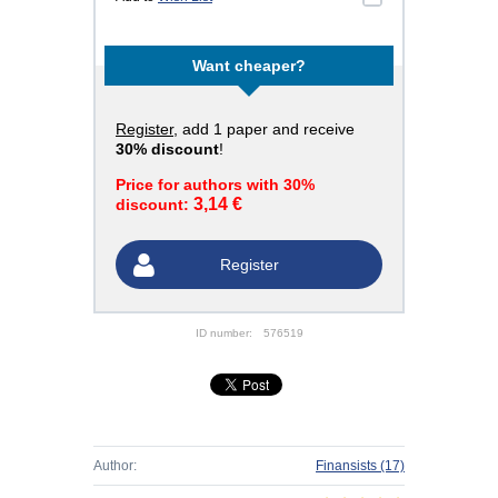
Want cheaper?
Register
, add 1 paper and receive
30% discount
!
Price for authors with 30%
3,14 €
discount:
Register
ID number:
576519
Author:
Finansists
(17)