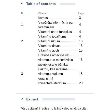
Table of contents
Nr.
Chapter
Page.
Ievads
3
Vispārēja informācija par
1.
4
vitamīniem
Vitamīni un to funkcijas
4
Vitamīnu iedalījums
4
2.
Vitamīni uzturā
13
Vitamīnu devas
13
Vitamīnu avoti
15
Prasības attiecībā uz
vitamīnu un minerālvielu
16
pievienošanu pārtikai
Faktori, kas ietekmē
3.
vitamīnu zudumu
18
organismā
Izmantotā literatūra
20
Extract
Vārds vitamīni radies no latīņu valodas vārda vita,