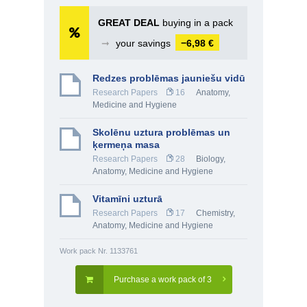
GREAT DEAL
buying in a pack
➞
your savings
−6,98 €
Redzes problēmas jauniešu vidū
Research Papers
16
Anatomy,
Medicine and Hygiene
Skolēnu uztura problēmas un
ķermeņa masa
Research Papers
28
Biology
,
Anatomy, Medicine and Hygiene
Vitamīni uzturā
Research Papers
17
Chemistry
,
Anatomy, Medicine and Hygiene
Work pack Nr. 1133761
Purchase a work pack of 3