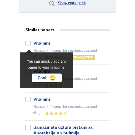
Show work pack
Similar papers
Vitamīni
Research Papers
for secondary school
5
EVALUATED!
You can quickly add any
paper to your favourite.
Vitamīni
Cool!
Research Papers
for secondary school
7
Vitamīni
Research Papers
for secondary school
6
Samazināta uztura bīstamība.
Anoreksija un bulīmija