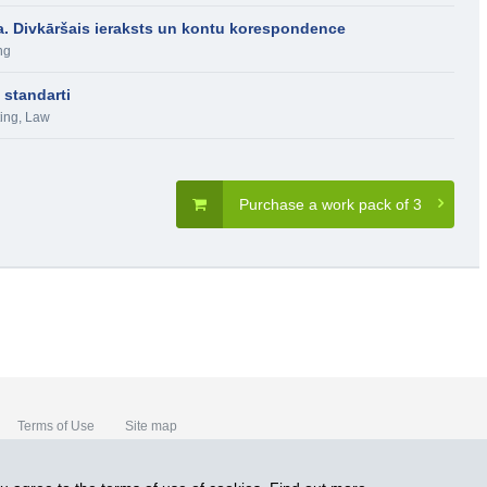
. Divkāršais ieraksts un kontu korespondence
ng
 standarti
ing
,
Law
Purchase a work pack of 3
Terms of Use
Site map