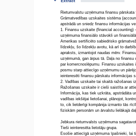
Extract
Rietumvalstu uzņēmuma finansu pārskata 
Grāmatvedības uzskaites sistēma (account
apstrādā un sniedz finansu informācijas vei
1. Finansu uzskaite (financial accounting) –
uzņēmuma finansiālo stāvokli un finansiālās
Amerikas sertificēto sabiedrisko grāmatvež
līdzekļu, šo līdzekļu avotu, kā arī to darbī
apraksts, izmantojot naudas mērv. Finansu 
uzņēmumā, gan ārpus tā. Daļa no finansu uz
par komercnoslēpumu. Finansu uzskaites ie
posmu starp attiecīgo uzņēmumu un pārējo s
ieinteresēti finansu pārskatu informācijas
2. Vadības uzskaite tai skaitā ražošanas 
Ražošanas uzskaite ir cieši saistīta ar 
Informācija, kas tiek uzkrāta, apstrādāta 
vadības iekšējai lietošanai, plānojot, kont
to, cik lietderīgi kompānija izmanto tās rī
fiziskām personām un ārvalstu lielākajā da
Jebkura rietumvalsts uzņēmuma sagatavotie 
Tieši ieinteresēta lietotāju grupa.
Esošie attiecīgā uzņēmuma īpašnieki, lai 