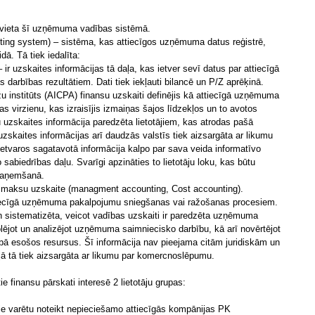
vieta šī uzņēmuma vadības sistēmā.
ing system) – sistēma, kas attiecīgos uzņēmuma datus reģistrē,
dā. Tā tiek iedalīta:
 ir uzskaites informācijas tā daļa, kas ietver sevī datus par attiecīgā
 darbības rezultātiem. Dati tiek iekļauti bilancē un P/Z aprēķinā.
u institūts (AICPA) finansu uzskaiti definējis kā attiecīgā uzņēmuma
bas virzienu, kas izraisījis izmaiņas šajos līdzekļos un to avotos
uzskaites informācija paredzēta lietotājiem, kas atrodas pašā
skaites informācijas arī daudzās valstīs tiek aizsargāta ar likumu
tvaros sagatavotā informācija kalpo par sava veida informatīvo
abiedrības daļu. Svarīgi apzināties to lietotāju loku, kas būtu
 saņemšanā.
izmaksu uzskaite (managment accounting, Cost accounting).
attiecīgā uzņēmuma pakalpojumu sniegšanas vai ražošanas procesiem.
un sistematizēta, veicot vadības uzskaiti ir paredzēta uzņēmuma
rolējot un analizējot uzņēmuma saimniecisko darbību, kā arī novērtējot
cībā esošos resursus. Šī informācija nav pieejama citām juridiskām un
ļā tā tiek aizsargāta ar likumu par komercnoslēpumu.
finansu pārskati interesē 2 lietotāju grupas:
tie varētu noteikt nepieciešamo attiecīgās kompānijas PK