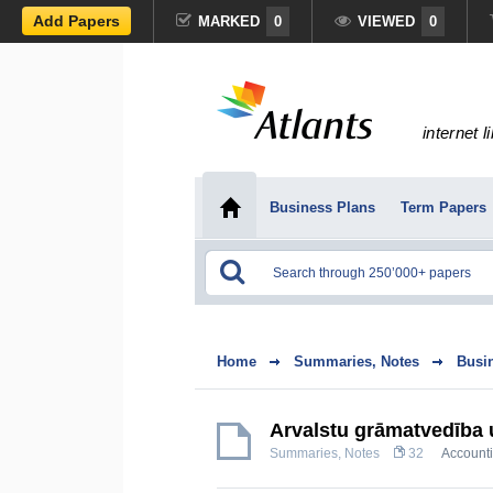
Add Papers
MARKED
0
VIEWED
0
internet l
Business Plans
Term Papers
Home
Summaries, Notes
Busi
Ārvalstu grāmatvedība u
Summaries, Notes
32
Account