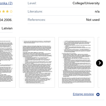
ilonka
(2)
Level:
College/University
Literature:
n/a
References:
Not used
04.2006.
Latvian
Enlarge preview