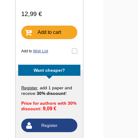
12,99 €
Add to cart
Add to
Wish List
Want cheaper?
Register
, add 1 paper and
receive
30% discount
!
Price for authors with 30%
9,09 €
discount:
Register