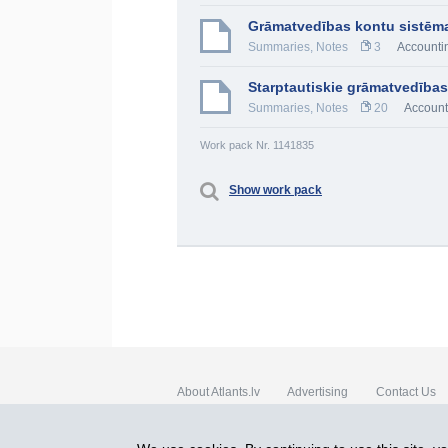
Grāmatvedības kontu sistēma
Summaries, Notes
3
Accounti
Starptautiskie grāmatvedības
Summaries, Notes
20
Account
Work pack Nr. 1141835
Show work pack
About Atlants.lv
Advertising
Contact Us
SIA „CDI” © 2002 - 2026