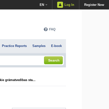
EN
Log In
Register Now
FAQ
Practice Reports
Samples
E-book
Search
kie grāmatvedības sta...