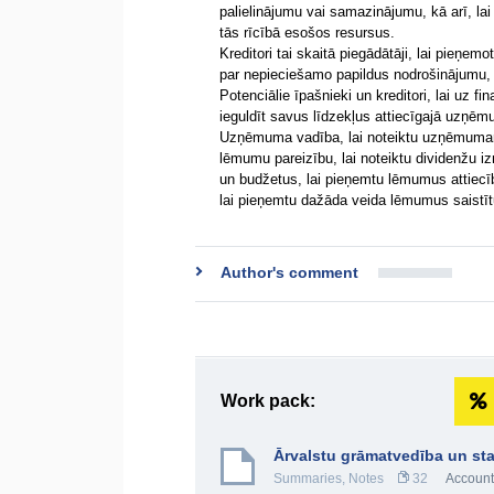
palielinājumu vai samazinājumu, kā arī, la
tās rīcībā esošos resursus.
Kreditori tai skaitā piegādātāji, lai pieņ
par nepieciešamo papildus nodrošinājumu,
Potenciālie īpašnieki un kreditori, lai uz 
ieguldīt savus līdzekļus attiecīgajā uzņē
Uzņēmuma vadība, lai noteiktu uzņēmumam 
lēmumu pareizību, lai noteiktu dividenžu i
un budžetus, lai pieņemtu lēmumus attiecī
lai pieņemtu dažāda veida lēmumus saistī
Author's comment
Work pack:
Ārvalstu grāmatvedība un sta
Summaries, Notes
32
Account