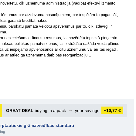
i novērtētu, cik uzņēmuma administrācija (vadība) efektīvi izmanto
emot lēmumus par aizdevuma nosacījumiem, par iespējām to pagarināt,
 kas garantē kredītatmaksu.
finansu pārskatu pamata veidotu apsvērumus par to, cik izdevīgi ir
mumā.
nepieciešamos finansu resursus, lai novērtētu iepriekš pieņemto
zmaksas politikas pamatvirzienus, lai izstrādātu dažāda veida plānus
bā uz iespējamo apvienošanos ar citu uzņēmumu vai arī tās iegādi,
tus ar attiecīgā uzņēmuma darbības reorganizāciju.…
GREAT DEAL
buying in a pack
➞
your savings
−10,77 €
rptautiskie grāmatvedības standarti
ing