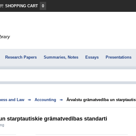
SHOPPING CART
0
ibrary
Research Papers
Summaries, Notes
Essays
Presentations
ness and Law
Accounting
Ārvalstu grāmatvedība un starptautis
n starptautiskie grāmatvedības standarti
ing