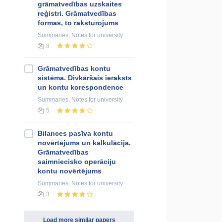
grāmatvedības uzskaites
reģistri. Grāmatvedības
formas, to raksturojums
Summaries, Notes
for university
8
Grāmatvedības kontu
sistēma. Divkāršais ieraksts
un kontu korespondence
Summaries, Notes
for university
5
Bilances pasīva kontu
novērtējums un kalkulācija.
Grāmatvedības
saimniecisko operāciju
kontu novērtējums
Summaries, Notes
for university
3
Load more similar papers