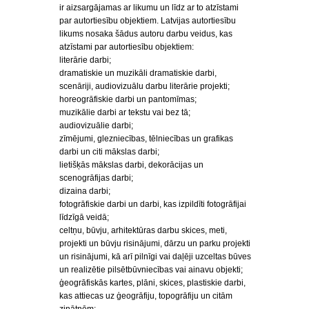
ir aizsargājamas ar likumu un līdz ar to atzīstami
par autortiesību objektiem. Latvijas autortiesību
likums nosaka šādus autoru darbu veidus, kas
atzīstami par autortiesību objektiem:
literārie darbi;
dramatiskie un muzikāli dramatiskie darbi,
scenāriji, audiovizuālu darbu literārie projekti;
horeogrāfiskie darbi un pantomīmas;
muzikālie darbi ar tekstu vai bez tā;
audiovizuālie darbi;
zīmējumi, glezniecības, tēlniecības un grafikas
darbi un citi mākslas darbi;
lietišķās mākslas darbi, dekorācijas un
scenogrāfijas darbi;
dizaina darbi;
fotogrāfiskie darbi un darbi, kas izpildīti fotogrāfijai
līdzīgā veidā;
celtņu, būvju, arhitektūras darbu skices, meti,
projekti un būvju risinājumi, dārzu un parku projekti
un risinājumi, kā arī pilnīgi vai daļēji uzceltas būves
un realizētie pilsētbūvniecības vai ainavu objekti;
ģeogrāfiskās kartes, plāni, skices, plastiskie darbi,
kas attiecas uz ģeogrāfiju, topogrāfiju un citām