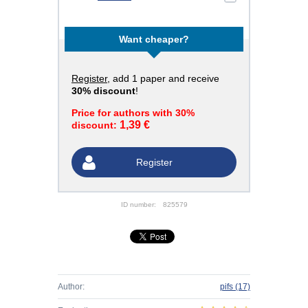
Want cheaper?
Register
, add 1 paper and receive
30% discount
!
Price for authors with 30%
1,39 €
discount:
Register
ID number:
825579
Author:
pifs
(17)