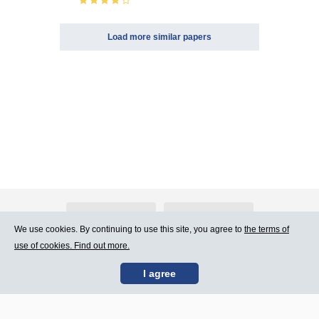
Load more similar papers
About Atlants.lv
Advertising
We use cookies. By continuing to use this site, you agree to
the terms of
use of cookies. Find out more.
Contact Us
Terms of Use
I agree
SIA „CDI” © 2002 -
Site map
2026