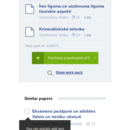
Īres līguma un aizdevuma līguma
tiesiskie aspekti
Summaries, Notes
15
Law
Kriminālistiskā tehnika
Summaries, Notes
10
Law
Work pack Nr. 1139374
Purchase a work pack of 3
Show work pack
Similar papers
Eksāmena jautājumi un atbildes
Valsts un tiesību vēsturē
Summaries, Notes
for university
12
You can quickly add any