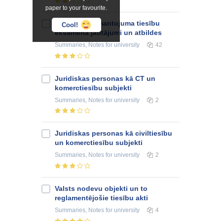
paper to your favourite.
Ģimenes un mantojuma tiesību
Cool!
eksāmena jautājumi un atbildes
Summaries, Notes
for university
42
Juridiskas personas kā CT un
komerctiesību subjekti
Summaries, Notes
for university
2
Juridiskas personas kā civiltiesību
un komerctiesību subjekti
Summaries, Notes
for university
2
Valsts nodevu objekti un to
reglamentējošie tiesību akti
Summaries, Notes
for university
4