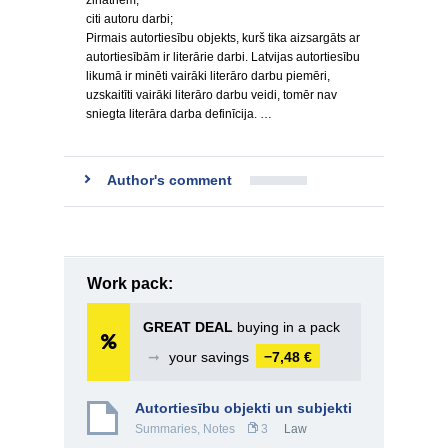
zinātnēm;
citi autoru darbi;
Pirmais autortiesību objekts, kurš tika aizsargāts ar
autortiesībām ir literārie darbi. Latvijas autortiesību
likumā ir minēti vairāki literāro darbu piemēri,
uzskaitīti vairāki literāro darbu veidi, tomēr nav
sniegta literāra darba definīcija. …
Author's comment
Work pack:
GREAT DEAL
buying in a pack
➞
your savings
−7,48 €
Autortiesību objekti un subjekti
Summaries, Notes
3
Law