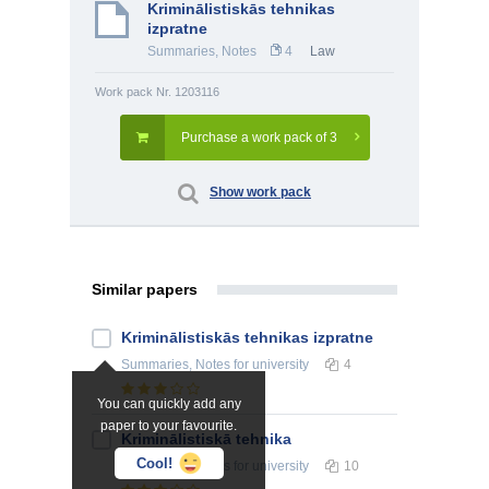
Kriminālistiskās tehnikas
izpratne
Summaries, Notes
4
Law
Work pack Nr. 1203116
Purchase a work pack of 3
Show work pack
Similar papers
Kriminālistiskās tehnikas izpratne
Summaries, Notes
for university
4
You can quickly add any
paper to your favourite.
Kriminālistiskā tehnika
Cool!
Summaries, Notes
for university
10