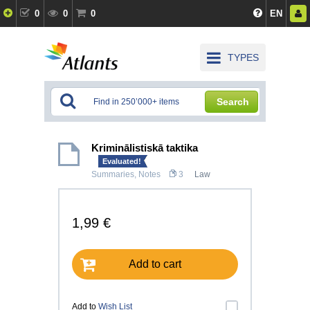
0
0
0
EN
TYPES
Search
Kriminālistiskā taktika
Evaluated!
Summaries, Notes
3
Law
1,99 €
Add to cart
Add to
Wish List