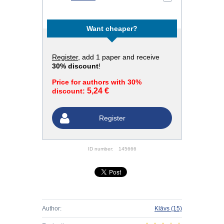
Want cheaper?
Register
, add 1 paper and receive
30% discount
!
Price for authors with 30%
5,24 €
discount:
Register
ID number:
145666
Author:
Klāvs
(15)