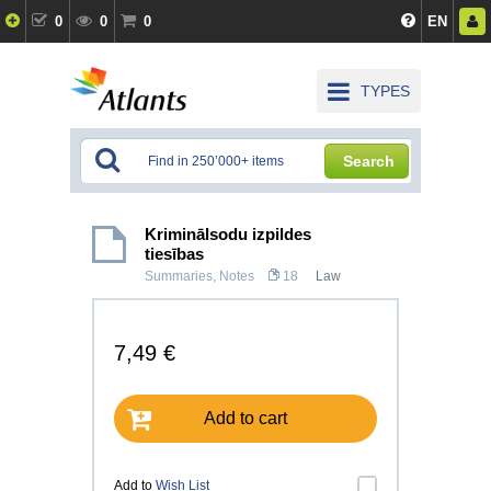
0
0
0
EN
TYPES
Search
Kriminālsodu izpildes
tiesības
Summaries, Notes
18
Law
7,49 €
Add to cart
Add to
Wish List