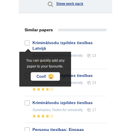
Show work pack
Similar papers
Kriminālsodu izpildes tiesības
Latvijā
Summaries, Notes
for university
13
You can quickly add any
paper to your favourite.
Kriminālsodu izpildes tiesības
Cool!
Summaries, Notes
for university
23
Kriminālsodu izpildes tiesības
Summaries, Notes
for university
17
Personu tiesības: Eiropas