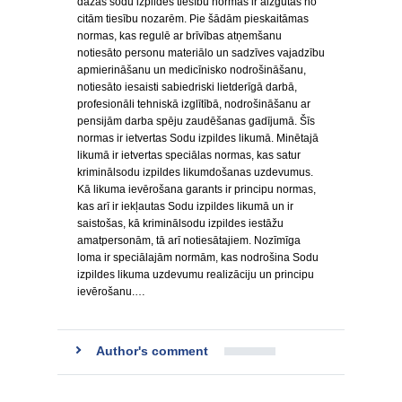
dažas sodu izpildes tiesību normas ir aizgūtas no
citām tiesību nozarēm. Pie šādām pieskaitāmas
normas, kas regulē ar brīvības atņemšanu
notiesāto personu materiālo un sadzīves vajadzību
apmierināšanu un medicīnisko nodrošināšanu,
notiesāto iesaisti sabiedriski lietderīgā darbā,
profesionāli tehniskā izglītībā, nodrošināšanu ar
pensijām darba spēju zaudēšanas gadījumā. Šīs
normas ir ietvertas Sodu izpildes likumā. Minētajā
likumā ir ietvertas speciālas normas, kas satur
kriminālsodu izpildes likumdošanas uzdevumus.
Kā likuma ievērošana garants ir principu normas,
kas arī ir iekļautas Sodu izpildes likumā un ir
saistošas, kā kriminālsodu izpildes iestāžu
amatpersonām, tā arī notiesātajiem. Nozīmīga
loma ir speciālajām normām, kas nodrošina Sodu
izpildes likuma uzdevumu realizāciju un principu
ievērošanu.…
Author's comment