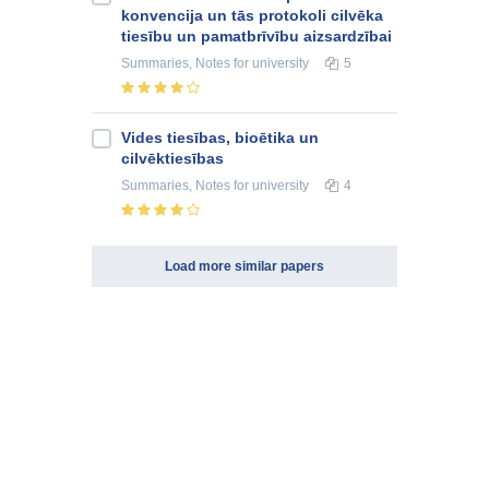
konvencija un tās protokoli cilvēka
tiesību un pamatbrīvību aizsardzībai
Summaries, Notes
for university
5
Vides tiesības, bioētika un
cilvēktiesības
Summaries, Notes
for university
4
Load more similar papers