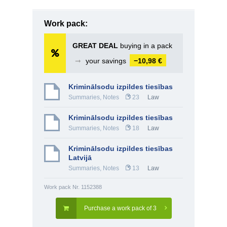
Work pack:
GREAT DEAL
buying in a pack
➞
your savings
−10,98 €
Kriminālsodu izpildes tiesības
Summaries, Notes
23
Law
Kriminālsodu izpildes tiesības
Summaries, Notes
18
Law
Kriminālsodu izpildes tiesības
Latvijā
Summaries, Notes
13
Law
Work pack Nr. 1152388
Purchase a work pack of 3