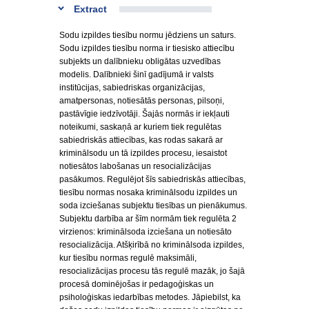
Extract
Sodu izpildes tiesību normu jēdziens un saturs.
Sodu izpildes tiesību norma ir tiesisko attiecību
subjekts un dalībnieku obligātas uzvedības
modelis. Dalībnieki šinī gadījumā ir valsts
institūcijas, sabiedriskas organizācijas,
amatpersonas, notiesātās personas, pilsoņi,
pastāvīgie iedzīvotāji. Šajās normās ir iekļauti
noteikumi, saskaņā ar kuriem tiek regulētas
sabiedriskās attiecības, kas rodas sakarā ar
kriminālsodu un tā izpildes procesu, iesaistot
notiesātos labošanas un resocializācijas
pasākumos. Regulējot šīs sabiedriskās attiecības,
tiesību normas nosaka kriminālsodu izpildes un
soda izciešanas subjektu tiesības un pienākumus.
Subjektu darbība ar šīm normām tiek regulēta 2
virzienos: kriminālsoda izciešana un notiesāto
resocializācija. Atšķirībā no kriminālsoda izpildes,
kur tiesību normas regulē maksimāli,
resocializācijas procesu tās regulē mazāk, jo šajā
procesā dominējošas ir pedagoģiskas un
psiholoģiskas iedarbības metodes. Jāpiebilst, ka