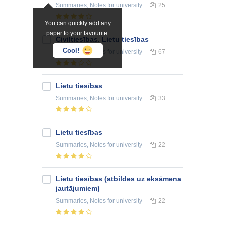
Summaries, Notes
for university
25
You can quickly add any
paper to your favourite.
Civiltiesības. Lietu tiesības
Cool!
Summaries, Notes
for university
67
Lietu tiesības
Summaries, Notes
for university
33
Lietu tiesības
Summaries, Notes
for university
22
Lietu tiesības (atbildes uz eksāmena
jautājumiem)
Summaries, Notes
for university
22