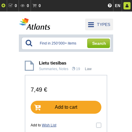
0
0
0
EN
TYPES
Search
Lietu tiesības
Summaries, Notes
19
Law
7,49 €
Add to cart
Add to
Wish List