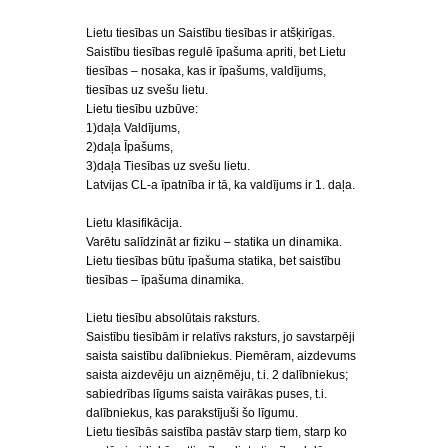
Lietu tiesības un Saistību tiesības ir atšķirīgas.
Saistību tiesības regulē īpašuma apriti, bet Lietu
tiesības – nosaka, kas ir īpašums, valdījums,
tiesības uz svešu lietu.
Lietu tiesību uzbūve:
1)daļa Valdījums,
2)daļa Īpašums,
3)daļa Tiesības uz svešu lietu.
Latvijas CL-a īpatnība ir tā, ka valdījums ir 1. daļa.
Lietu klasifikācija.
Varētu salīdzināt ar fiziku – statika un dinamika.
Lietu tiesības būtu īpašuma statika, bet saistību
tiesības – īpašuma dinamika.
Lietu tiesību absolūtais raksturs.
Saistību tiesībām ir relatīvs raksturs, jo savstarpēji
saista saistību dalībniekus. Piemēram, aizdevums
saista aizdevēju un aizņēmēju, t.i. 2 dalībniekus;
sabiedrības līgums saista vairākas puses, t.i.
dalībniekus, kas parakstījuši šo līgumu.
Lietu tiesībās saistība pastāv starp tiem, starp ko