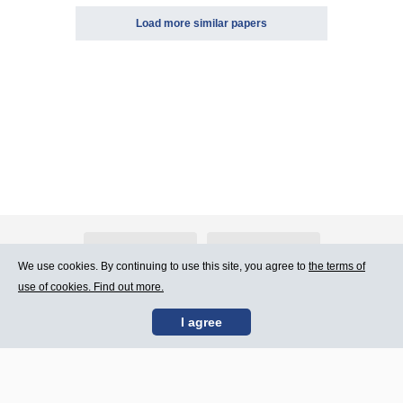
Load more similar papers
About Atlants.lv
Advertising
We use cookies. By continuing to use this site, you agree to
the terms of
use of cookies. Find out more.
Contact Us
Terms of Use
I agree
SIA „CDI” © 2002 -
Site map
2026