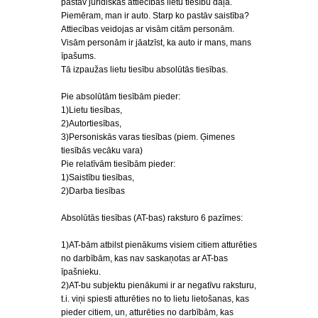
pastāv juridiskās attiecības lietu tiesību daļā.
Piemēram, man ir auto. Starp ko pastāv saistība?
Attiecības veidojas ar visām citām personām.
Visām personām ir jāatzīst, ka auto ir mans, mans
īpašums.
Tā izpaužas lietu tiesību absolūtās tiesības.
Pie absolūtām tiesībām pieder:
1)Lietu tiesības,
2)Autortiesības,
3)Personiskās varas tiesības (piem. Ģimenes
tiesībās vecāku vara)
Pie relatīvām tiesībām pieder:
1)Saistību tiesības,
2)Darba tiesības
Absolūtās tiesības (AT-bas) raksturo 6 pazīmes:
1)AT-bām atbilst pienākums visiem citiem atturēties
no darbībām, kas nav saskaņotas ar AT-bas
īpašnieku.
2)AT-bu subjektu pienākumi ir ar negatīvu raksturu,
t.i. viņi spiesti atturēties no to lietu lietošanas, kas
pieder citiem, un, atturēties no darbībām, kas