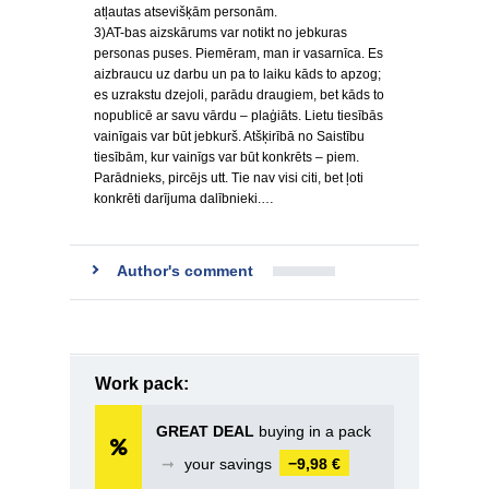
atļautas atsevišķām personām.
3)AT-bas aizskārums var notikt no jebkuras
personas puses. Piemēram, man ir vasarnīca. Es
aizbraucu uz darbu un pa to laiku kāds to apzog;
es uzrakstu dzejoli, parādu draugiem, bet kāds to
nopublicē ar savu vārdu – plaģiāts. Lietu tiesībās
vainīgais var būt jebkurš. Atšķirībā no Saistību
tiesībām, kur vainīgs var būt konkrēts – piem.
Parādnieks, pircējs utt. Tie nav visi citi, bet ļoti
konkrēti darījuma dalībnieki.…
Author's comment
Work pack:
GREAT DEAL
buying in a pack
➞
your savings
−9,98 €