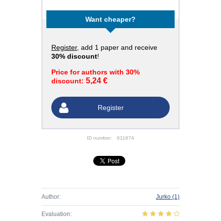
Want cheaper?
Register
, add 1 paper and receive
30% discount
!
Price for authors with 30%
5,24 €
discount:
Register
ID number:
611674
Author:
Jurko
(1)
Evaluation: