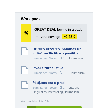
Work pack:
GREAT DEAL
buying in a pack
➞
your savings
−2,48 €
Dzirdes uztveres īpatnības un
radiožurnālistikas specifika
Summaries, Notes
3
Journalism
Ievads žurnālistikā
Summaries, Notes
10
Journalism
Pētījums par e-presi
Summaries, Notes
2
Latvian
,
Linguistics, Interpreting
,
Journalism
Work pack Nr. 1355735