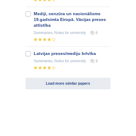
Mediji, cenzūra un nacionālisms
19.gadsimta Eiropā. Vācijas preses
attīstība
Summaries, Notes
for university
6
Latvijas preses/mediju brīvība
Summaries, Notes
for university
8
Load more similar papers