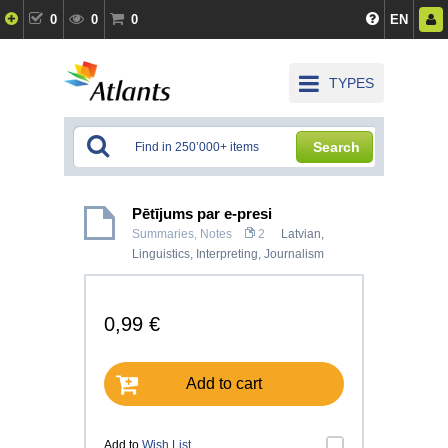
0
0
0
EN
TYPES
Search
Pētījums par e-presi
Summaries, Notes
2
Latvian
,
Linguistics, Interpreting
,
Journalism
0,99 €
Add to cart
Add to
Wish List