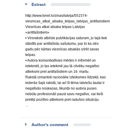
Extract
http://www.tvnet.lv/zinas/latvija/551574-
viesnicas_atkal_atsaka_telpas_latvijas_antifasistiem
Viesnīcas atkal atsaka telpas Latvijas
«antifašistiem»
• Virsraksts atbilsts publikācijas saturam, jo tajā tiek
stāstīts par antifašistu sašutumu, par to ka otro
gadu pēc kārtas viesnīcas atsakās izīrēt savas
telpas.
• Autora komunikatīvais mērķis ir informēt un
ietekmēt, jo tas ietekmē jau tā cilvēku negatīvo
attieksmi pret antifašistiem un 16. martu.
Rakstā izmantoti racionālie izteiksmes līdzekļi, kas
iederās šajā rakstā, lai arī šī tēma latviešu tautai ir
negatīvās noskaņas, tikuntā no autora puses
nebūtu profesionāli paust savu negatīvo, vai tieši
pretēji pozitīvo attieksmi pret radušos situāciju.
…
Author's comment