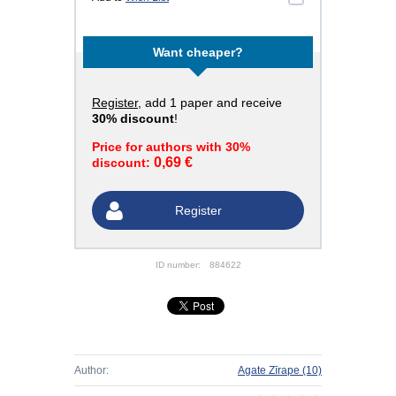
Want cheaper?
Register
, add 1 paper and receive
30% discount
!
Price for authors with 30%
0,69 €
discount:
Register
ID number:
884622
Author:
Agate Zīrape
(10)