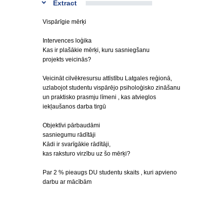
Extract
Vispārīgie mērķi
Intervences loģika
Kas ir plašākie mērķi, kuru sasniegšanu
projekts veicinās?
Veicināt cilvēkresursu attīstību Latgales reģionā,
uzlabojot studentu vispārējo psiholoģisko zināšanu
un praktisko prasmju līmeni , kas atvieglos
iekļaušanos darba tirgū
Objektīvi pārbaudāmi
sasniegumu rādītāji
Kādi ir svarīgākie rādītāji,
kas raksturo virzību uz šo mērķi?
Par 2 % pieaugs DU studentu skaits , kuri apvieno
darbu ar mācībām