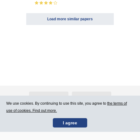
Load more similar papers
About Atlants.lv
Advertising
We use cookies. By continuing to use this site, you agree to
the terms of
use of cookies. Find out more.
Contact Us
Terms of Use
I agree
SIA „CDI” © 2002 -
Site map