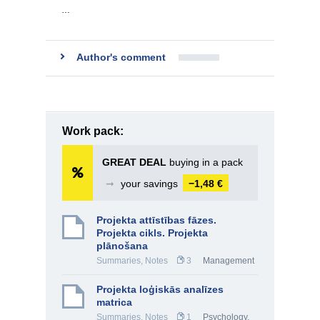
…
Author's comment
Work pack:
GREAT DEAL
buying in a pack
➞
your savings
−1,48 €
Projekta attīstības fāzes.
Projekta cikls. Projekta
plānošana
Summaries, Notes
3
Management
Projekta loģiskās analīzes
matrica
Summaries, Notes
1
Psychology
,