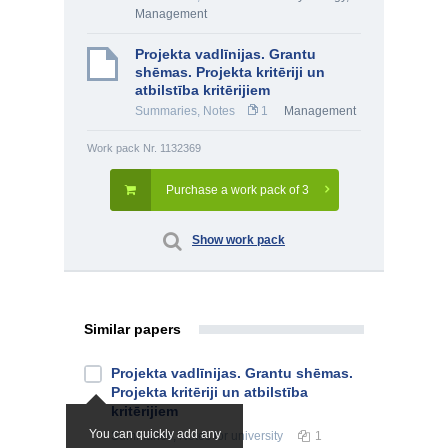
Management
Projekta vadlīnijas. Grantu
shēmas. Projekta kritēriji un
atbilstība kritērijiem
Summaries, Notes
1
Management
Work pack Nr. 1132369
Purchase a work pack of 3
Show work pack
Similar papers
Projekta vadlīnijas. Grantu shēmas.
Projekta kritēriji un atbilstība
kritērijiem
You can quickly add any
Summaries, Notes
for university
1