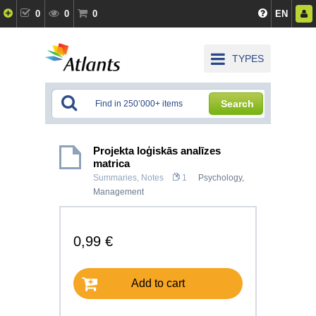
0
0
0
EN
TYPES
Search
Projekta loģiskās analīzes
matrica
Summaries, Notes
1
Psychology
,
Management
0,99 €
Add to cart