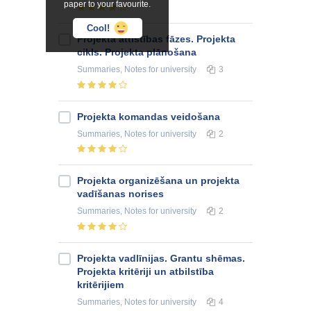
paper to your favourite.
Cool!
Projekta attīstības fāzes. Projekta
cikls. Projekta plānošana
Summaries, Notes
for university
3
Projekta komandas veidošana
Summaries, Notes
for university
2
Projekta organizēšana un projekta
vadīšanas norises
Summaries, Notes
for university
2
Projekta vadlīnijas. Grantu shēmas.
Projekta kritēriji un atbilstība
kritērijiem
Summaries, Notes
for university
4