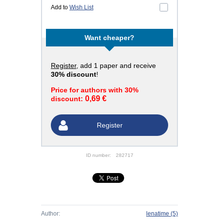
Add to
Wish List
Want cheaper?
Register
, add 1 paper and receive
30% discount
!
Price for authors with 30%
0,69 €
discount:
Register
ID number:
282717
Author:
lenatime
(5)