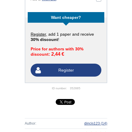
Want cheaper?
Register
, add 1 paper and receive
30% discount
!
Price for authors with 30%
2,44 €
discount:
Register
ID number:
352885
Author:
dincis123
(14)