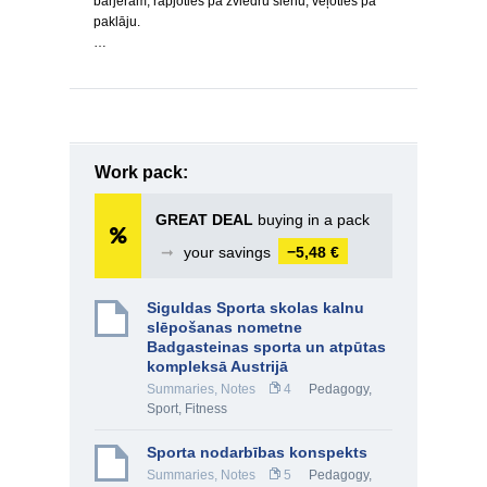
barjerām, rāpjoties pa zviedru sienu, veļoties pa
paklāju.
…
Work pack:
GREAT DEAL
buying in a pack
➞
your savings
−5,48 €
Siguldas Sporta skolas kalnu
slēpošanas nometne
Badgasteinas sporta un atpūtas
kompleksā Austrijā
Summaries, Notes
4
Pedagogy
,
Sport, Fitness
Sporta nodarbības konspekts
Summaries, Notes
5
Pedagogy
,