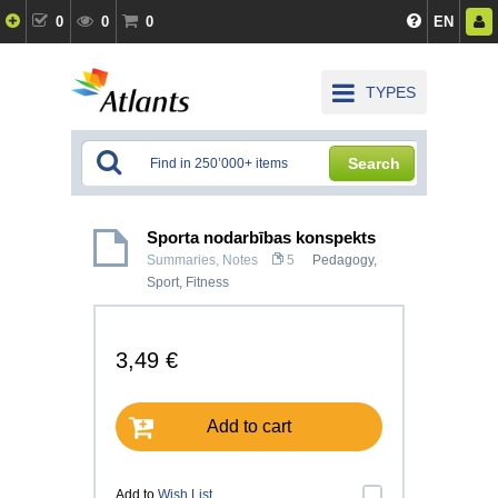
0
0
0
EN
TYPES
Search
Sporta nodarbības konspekts
Summaries, Notes
5
Pedagogy
,
Sport, Fitness
3,49 €
Add to cart
Add to
Wish List