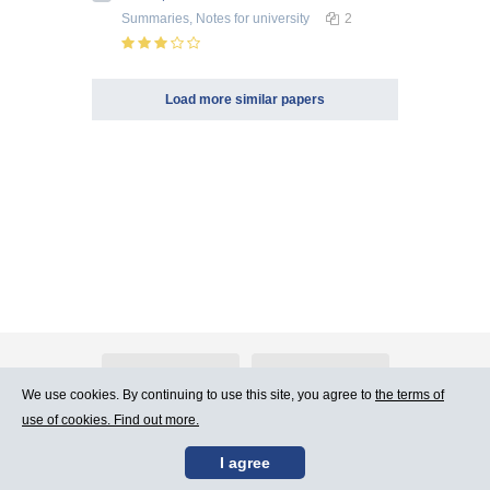
Summaries, Notes
for university
2
Load more similar papers
About Atlants.lv
Advertising
We use cookies. By continuing to use this site, you agree to
the terms of
use of cookies. Find out more.
Contact Us
Terms of Use
I agree