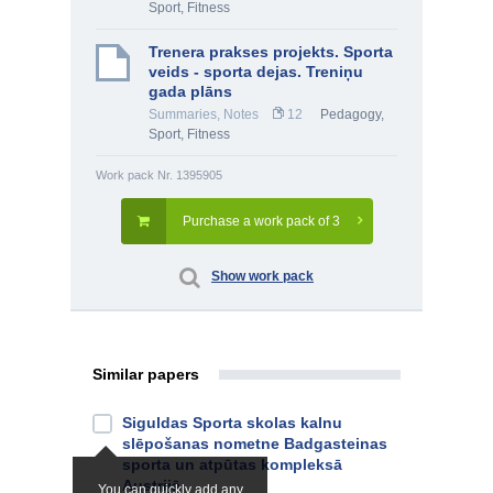
Sport, Fitness
Trenera prakses projekts. Sporta
veids - sporta dejas. Treniņu
gada plāns
Summaries, Notes
12
Pedagogy
,
Sport, Fitness
Work pack Nr. 1395905
Purchase a work pack of 3
Show work pack
Similar papers
Siguldas Sporta skolas kalnu
slēpošanas nometne Badgasteinas
sporta un atpūtas kompleksā
Austrijā
You can quickly add any