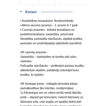
Extract
• Nodarbības nosaukums: Bumbumskaitļi.
• Bērnu vecums (posms) – 3. posms 6-7 gadi
• Caurviju prasmes - kritiskā domāšana un
problēmrisināšana, sadarbība, pilsoniskā
līdzdalība, pašvadīta mācīšanās, digitālā pratība,
jaunrade un uzņēmējspēja (atbilstošo pasvītrot).
SR caurviju prasmei -
Sadarbība – darbojoties ar bumbu pēc pāru
metodes.
Pašvadīta mācīšanās – piefiksējot pareizu kustību
atbilstošam skaitlim, patstāvīgi izdomājot kuru
kustību, to izpildot.
SR fiziskajai jomai - (obligāti jānorāda kādas
pamatkustības tiks mācītas, nostiprinātas)
1) Pārvietojas sev un citiem drošā veidā šķēršļu
joslā – rāpojot gar konusiem, noturot līdzsvaru uz
līdzsvara sola, caur augšu un apakšu tiekot pāri