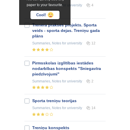
paper to your favourite.
Summaries, Notes
for university
4
Cool!
Trenera prakses projekts. Sporta
veids - sporta dejas. Treniņu gada
plāns
Summaries, Notes
for university
12
Pirmsskolas izglītības iestādes
nodarbības konspekts "Sniegavīra
piedzīvojumi"
Summaries, Notes
for university
2
Sporta treniņu teorijas
Summaries, Notes
for university
14
Treniņu konspekts