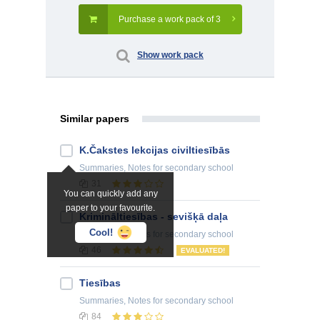
Purchase a work pack of 3
Show work pack
Similar papers
K.Čakstes lekcijas civiltiesībās
Summaries, Notes
for secondary school
31
You can quickly add any
paper to your favourite.
Krimināltiesības - sevišķā daļa
Cool!
Summaries, Notes
for secondary school
46
EVALUATED!
Tiesības
Summaries, Notes
for secondary school
84