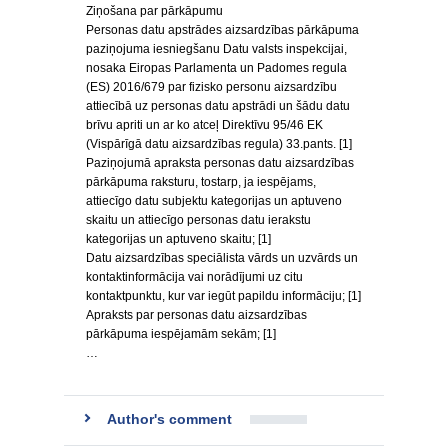
Ziņošana par pārkāpumu
Personas datu apstrādes aizsardzības pārkāpuma
paziņojuma iesniegšanu Datu valsts inspekcijai,
nosaka Eiropas Parlamenta un Padomes regula
(ES) 2016/679 par fizisko personu aizsardzību
attiecībā uz personas datu apstrādi un šādu datu
brīvu apriti un ar ko atceļ Direktīvu 95/46 EK
(Vispārīgā datu aizsardzības regula) 33.pants. [1]
Paziņojumā apraksta personas datu aizsardzības
pārkāpuma raksturu, tostarp, ja iespējams,
attiecīgo datu subjektu kategorijas un aptuveno
skaitu un attiecīgo personas datu ierakstu
kategorijas un aptuveno skaitu; [1]
Datu aizsardzības speciālista vārds un uzvārds un
kontaktinformācija vai norādījumi uz citu
kontaktpunktu, kur var iegūt papildu informāciju; [1]
Apraksts par personas datu aizsardzības
pārkāpuma iespējamām sekām; [1]
…
Author's comment