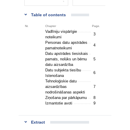
Table of contents
Nr.
Chapter
Page.
Vadlīniju vispārīgie
3
noteikumi
Personas datu apstrādes
4
pamatnoteikumi
Datu apstrādes tiesiskais
pamats, nolūks un bērnu
5
datu aizsardzība
Datu subjekta tiesību
6
īstenošana
Tehnoloģiskie datu
aizsardzības
7
nodrošināšanas aspekti
Ziņošana par pārkāpumu
8
Izmantotie avoti
9
Extract