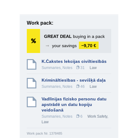
Work pack:
GREAT DEAL
buying in a pack
➞
your savings
−9,70 €
K.Čakstes lekcijas civiltiesībās
Summaries, Notes
31
Law
Krimināltiesības - sevišķā daļa
Summaries, Notes
46
Law
Vadlīnijas fizisko personu datu
apstrādē un datu kopiju
veidošanā
Summaries, Notes
6
Work Safety
,
Law
Work pack Nr. 1378485