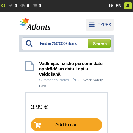
0
0
0
EN
TYPES
Search
Vadlīnijas fizisko personu datu
apstrādē un datu kopiju
veidošanā
Summaries, Notes
6
Work Safety
,
Law
3,99 €
Add to cart