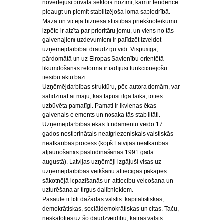
novērtējusi privātā sektora nozīmi, kam ir tendence
pieaugt un piemīt stabilizējoša loma sabiedrībā.
Mazā un vidējā biznesa attīstības priekšnoteikumu
izpēte ir atzīta par prioritāru jomu, un viens no tās
galvenajiem uzdevumiem ir palīdzēt izveidot
uzņēmējdarbībai draudzīgu vidi. Vispusīgā,
pārdomātā un uz Eiropas Savienību orientētā
likumdošanas reforma ir radījusi funkcionējošu
tiesību aktu bāzi.
Uzņēmējdarbības struktūru, pēc autora domām, var
salīdzināt ar māju, kas tapusi ilgā laikā, toties
uzbūvēta pamatīgi. Pamati ir ikvienas ēkas
galvenais elements un nosaka tās stabilitāti.
Uzņēmējdarbības ēkas fundamentu veido 17
gados nostiprinātais neatgriezeniskais valstiskās
neatkarības process (kopš Latvijas neatkarības
atjaunošanas pasludināšanas 1991.gada
augustā). Latvijas uzņēmēji izgājuši visas uz
uzņēmējdarbības veikšanu attiecīgās pakāpes:
sākotnējā iepazīšanās un attiecību veidošana un
uzturēšana ar tirgus dalībniekiem.
Pasaulē ir ļoti dažādas valstis: kapitālistiskas,
demokrātiskas, sociāldemokrātiskas un citas. Taču,
neskatoties uz šo daudzveidību, katras valsts