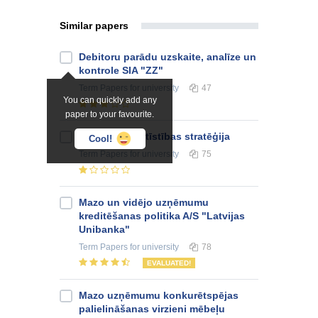
Similar papers
Debitoru parādu uzskaite, analīze un
kontrole SIA "ZZ"
Term Papers
for university
47
You can quickly add any
paper to your favourite.
SIA "Triāls" attīstības stratēģija
Cool!
Term Papers
for university
75
Mazo un vidējo uzņēmumu
kreditēšanas politika A/S "Latvijas
Unibanka"
Term Papers
for university
78
EVALUATED!
Mazo uzņēmumu konkurētspējas
palielināšanas virzieni mēbeļu