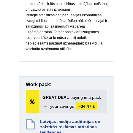
pamatmērķis ir tās sabiedrības labklājības celšana,
un Latvija arī nav izņēmums.
Pēdējie statistikas dati par Latvijas ekonomikas
izaugsmi liecina par tās attīstību nākotnē. Latvijai ir
salīdzinoši labi sasniegumi vispārējā
uzņēmējdarbībā. Tomēr pastāv arī izaugsmes
rezerves. Līdz ar to mūsu valstij noteikti
nepieciešams pārzināt uzņēmējdarbības vidi, lai
veicinātu uzņēmumu attīstību. …
Work pack:
GREAT DEAL
buying in a pack
➞
your savings
−34,47 €
Latvijas mediju auditorijas un
saistītās reklāmas attīstības
tendences