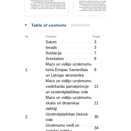
Table of contents
Nr.
Chapter
Page.
Saturs
3
Ievads
3
Anotācija
7
Annotation
8
Mazo un vidējo uzņēmumu
1.
loma Eiropas Savienības
9
un Latvijas ekonomikā
Mazo un vidējo uzņēmumu
veidošanās pamatprincipi
13
un uzņēmējdarbības vide
Mazo un vidējo uzņēmumu
skaits un dinamikas
21
rādītāji
Uzņēmējdarbības tiesisā
2.
30
vide
Uzņēmumu veidi un
34
nodokļu politika