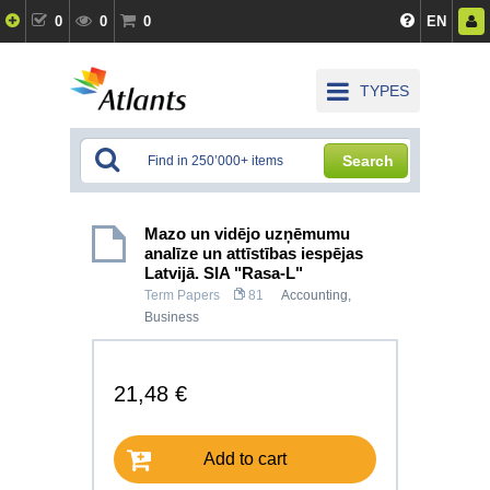
0
0
0
EN
TYPES
Search
Mazo un vidējo uzņēmumu
analīze un attīstības iespējas
Latvijā. SIA "Rasa-L"
Term Papers
81
Accounting
,
Business
21,48 €
Add to cart