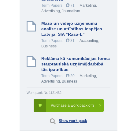
Term Papers
71
Marketing,
Advertising
,
Journalism
Mazo un vidējo uzņēmumu
analīze un attīstības iespējas
Latvijā. SIA "Rasa-L"
Term Papers
81
Accounting
,
Business
Reklāma kā komunikācijas forma
starptautiskā uzņēmējdarbībā,
tās īpatnības
Term Papers
20
Marketing,
Advertising
,
Business
Work pack Nr. 1121432
Purchase a work pack of 3
Show work pack