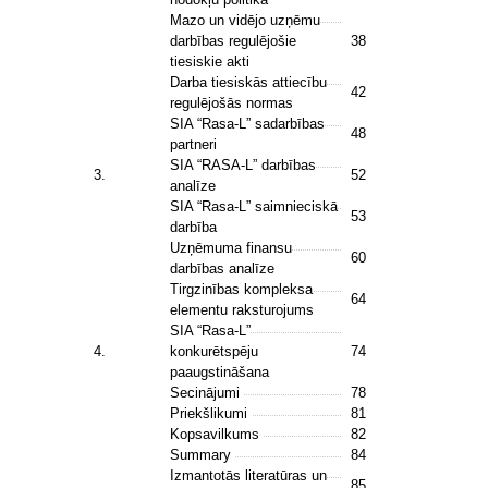
Mazo un vidējo uzņēmu
darbības regulējošie
38
tiesiskie akti
Darba tiesiskās attiecību
42
regulējošās normas
SIA “Rasa-L” sadarbības
48
partneri
SIA “RASA-L” darbības
3.
52
analīze
SIA “Rasa-L” saimnieciskā
53
darbība
Uzņēmuma finansu
60
darbības analīze
Tirgzinības kompleksa
64
elementu raksturojums
SIA “Rasa-L”
4.
konkurētspēju
74
paaugstināšana
Secinājumi
78
Priekšlikumi
81
Kopsavilkums
82
Summary
84
Izmantotās literatūras un
85