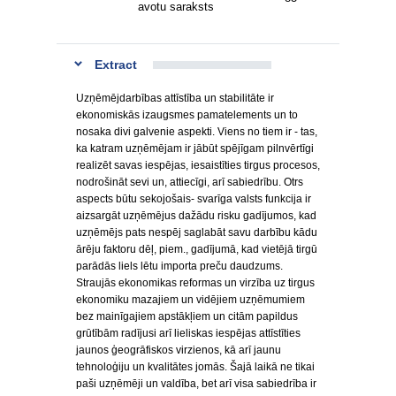
avotu saraksts
Extract
Uzņēmējdarbības attīstība un stabilitāte ir
ekonomiskās izaugsmes pamatelements un to
nosaka divi galvenie aspekti. Viens no tiem ir - tas,
ka katram uzņēmējam ir jābūt spējīgam pilnvērtīgi
realizēt savas iespējas, iesaistīties tirgus procesos,
nodrošināt sevi un, attiecīgi, arī sabiedrību. Otrs
aspects būtu sekojošais- svarīga valsts funkcija ir
aizsargāt uzņēmējus dažādu risku gadījumos, kad
uzņēmējs pats nespēj saglabāt savu darbību kādu
ārēju faktoru dēļ, piem., gadījumā, kad vietējā tirgū
parādās liels lētu importa preču daudzums.
Straujās ekonomikas reformas un virzība uz tirgus
ekonomiku mazajiem un vidējiem uzņēmumiem
bez mainīgajiem apstākļiem un citām papildus
grūtībām radījusi arī lieliskas iespējas attīstīties
jaunos ģeogrāfiskos virzienos, kā arī jaunu
tehnoloģiju un kvalitātes jomās. Šajā laikā ne tikai
paši uzņēmēji un valdība, bet arī visa sabiedrība ir