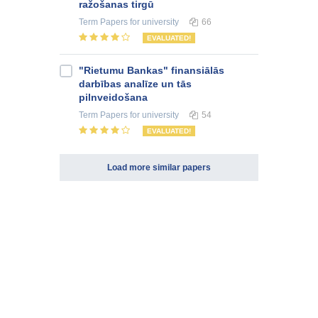
ražošanas tirgū
Term Papers
for university
66
EVALUATED!
"Rietumu Bankas" finansiālās
darbības analīze un tās
pilnveidošana
Term Papers
for university
54
EVALUATED!
Load more similar papers