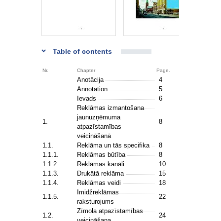
Table of contents
Nr.
Chapter
Page.
Anotācija
4
Annotation
5
Ievads
6
Reklāmas izmantošana
jaunuzņēmuma
1.
8
atpazīstamības
veicināšanā
1.1.
Reklāma un tās specifika
8
1.1.1.
Reklāmas būtība
8
1.1.2.
Reklāmas kanāli
10
1.1.3.
Drukātā reklāma
15
1.1.4.
Reklāmas veidi
18
Imidžreklāmas
1.1.5.
22
raksturojums
Zīmola atpazīstamības
1.2.
24
veicināšana