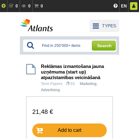
0
0
0
EN
TYPES
Search
Reklāmas izmantošana jauna
uzņēmuma (start up)
atpazīstamības veicināšanā
Term Papers
93
Marketing,
Advertising
21,48 €
Add to cart