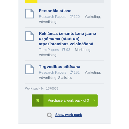
Personāla atlase
Research Papers
120
Marketing,
Advertising
Reklāmas izmantošana jauna
uzņēmuma (start up)
atpazīstamības veicināšanā
Term Papers
93
Marketing,
Advertising
Tirgvedības pētīšana
Research Papers
191
Marketing,
Advertising
,
Statistics
Work pack Nr. 1370063
Purchase a work pack of 3
Show work pack