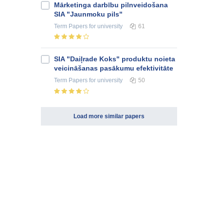
Mārketinga darbību pilnveidošana
SIA "Jaunmoku pils"
Term Papers
for university
61
SIA "Daiļrade Koks" produktu noieta
veicināšanas pasākumu efektivitāte
Term Papers
for university
50
Load more similar papers