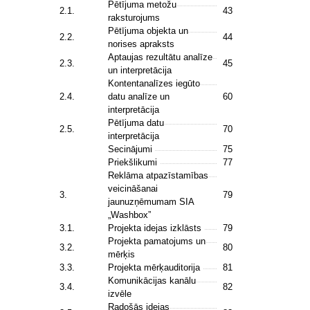
Pētījuma metožu
2.1.
43
raksturojums
Pētījuma objekta un
2.2.
44
norises apraksts
Aptaujas rezultātu analīze
2.3.
45
un interpretācija
Kontentanalīzes iegūto
2.4.
datu analīze un
60
interpretācija
Pētījuma datu
2.5.
70
interpretācija
Secinājumi
75
Priekšlikumi
77
Reklāma atpazīstamības
veicināšanai
3.
79
jaunuzņēmumam SIA
„Washbox”
3.1.
Projekta idejas izklāsts
79
Projekta pamatojums un
3.2.
80
mērķis
3.3.
Projekta mērķauditorija
81
Komunikācijas kanālu
3.4.
82
izvēle
Radošās idejas