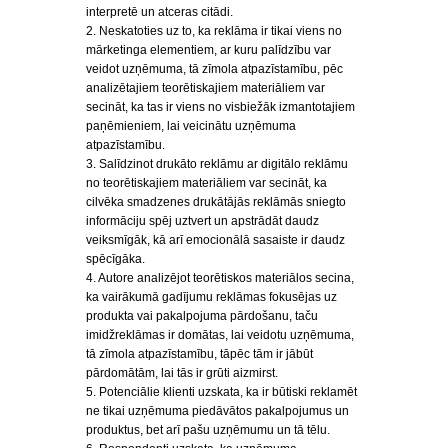
interpretē un atceras citādi.
2. Neskatoties uz to, ka reklāma ir tikai viens no
mārketinga elementiem, ar kuru palīdzību var
veidot uzņēmuma, tā zīmola atpazīstamību, pēc
analizētajiem teorētiskajiem materiāliem var
secināt, ka tas ir viens no visbiežāk izmantotajiem
paņēmieniem, lai veicinātu uzņēmuma
atpazīstamību.
3. Salīdzinot drukāto reklāmu ar digitālo reklāmu
no teorētiskajiem materiāliem var secināt, ka
cilvēka smadzenes drukātājās reklāmās sniegto
informāciju spēj uztvert un apstrādāt daudz
veiksmīgāk, kā arī emocionālā sasaiste ir daudz
spēcīgāka.
4. Autore analizējot teorētiskos materiālos secina,
ka vairākumā gadījumu reklāmas fokusējas uz
produkta vai pakalpojuma pārdošanu, taču
imidžreklāmas ir domātas, lai veidotu uzņēmuma,
tā zīmola atpazīstamību, tāpēc tām ir jābūt
pārdomātām, lai tās ir grūti aizmirst.
5. Potenciālie klienti uzskata, ka ir būtiski reklamēt
ne tikai uzņēmuma piedāvātos pakalpojumus un
produktus, bet arī pašu uzņēmumu un tā tēlu.