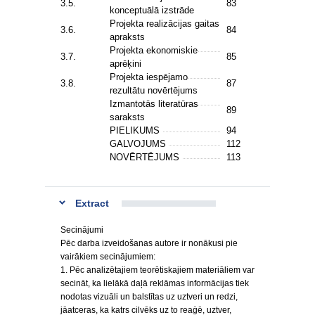
3.5.
83
konceptuālā izstrāde
Projekta realizācijas gaitas
3.6.
84
apraksts
Projekta ekonomiskie
3.7.
85
aprēķini
Projekta iespējamo
3.8.
87
rezultātu novērtējums
Izmantotās literatūras
89
saraksts
PIELIKUMS
94
GALVOJUMS
112
NOVĒRTĒJUMS
113
Extract
Secinājumi
Pēc darba izveidošanas autore ir nonākusi pie
vairākiem secinājumiem:
1. Pēc analizētajiem teorētiskajiem materiāliem var
secināt, ka lielākā daļā reklāmas informācijas tiek
nodotas vizuāli un balstītas uz uztveri un redzi,
jāatceras, ka katrs cilvēks uz to reaģē, uztver,