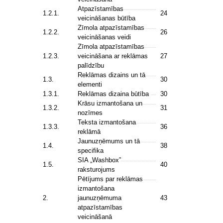
Atpazīstamības
1.2.1.
24
veicināšanas būtība
Zīmola atpazīstamības
1.2.2.
26
veicināšanas veidi
Zīmola atpazīstamības
1.2.3.
veicināšana ar reklāmas
27
palīdzību
Reklāmas dizains un tā
1.3.
30
elementi
1.3.1.
Reklāmas dizaina būtība
30
Krāsu izmantošana un
1.3.2.
31
nozīmes
Teksta izmantošana
1.3.3.
36
reklāmā
Jaunuzņēmums un tā
1.4.
38
specifika
SIA „Washbox”
1.5.
40
raksturojums
Pētījums par reklāmas
izmantošana
2.
jaunuzņēmuma
43
atpazīstamības
veicināšanā