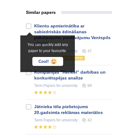
Similar papers
Klientu apmierinātība ar
sabiedriskās ēdināšanas
pakalpojumu piedāvājumu Ventspils
pilsētā
You can quickly add any
paper to your favourite.
Term Papers
for university
47
EVALUATED!
Cool!
Kompānijas "Henkel" darbības un
konkurētspējas analīze
Term Papers
for university
88
Jātnieka tēla pielietojums
20.gadsimta reklāmas materiālos
Term Papers
for university
42