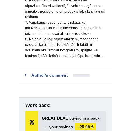
6. Respondenti uzskata, ka uzņēmuma
atpazīstamību visveiksmīgāk veicina uzņēmuma
sniegto pakalpojumu un produktu labā kvalitāte un
reklāma.
7. Vairākums respondentu uzskata, ka
imidžreklāmā, lai viņi to atcerētos un pamanītu ir
jāizmanto humors vai atjautīgs, īss teksts.
8. No aptaujā iegūtajām atbildēm, respondenti
uzskata, ka billboards reklāmām ir jābūt ar
skaistiem attēliem vai fotogrāfijām, spilgtās vai
kontrastējošās krāsās un ar atjautīgu, īsu tekstu. …
Author's comment
Work pack:
GREAT DEAL
buying in a pack
➞
your savings
−25,98 €