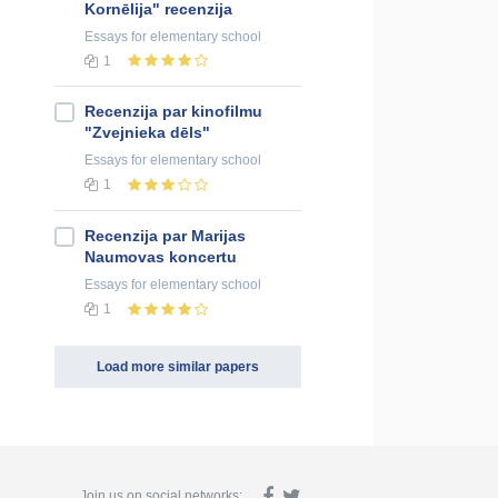
Kornēlija" recenzija
Essays
for elementary school
1
Recenzija par kinofilmu
"Zvejnieka dēls"
Essays
for elementary school
1
Recenzija par Marijas
Naumovas koncertu
Essays
for elementary school
1
Load more similar papers
Join us on social networks: