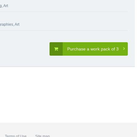
ng
,
Art
graphies
,
Art
Purchase a work pack of 3
Terms of Use
Site map