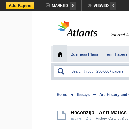
Add Papers
MARKED
0
VIEWED
0
internet l
Business Plans
Term Papers
Home
Essays
Art, History and
Recenzija - Anrī Matiss
Essays
1
History, Culture
,
Biog