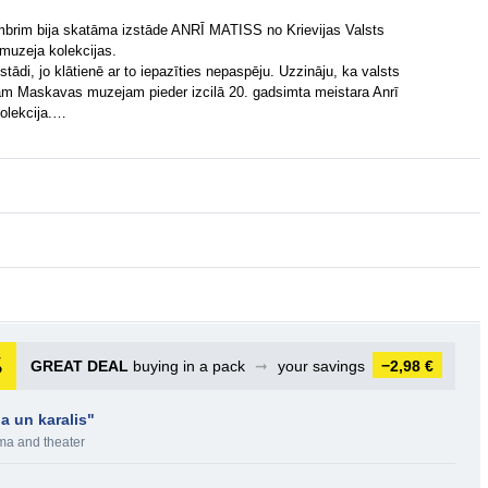
mbrim bija skatāma izstāde ANRĪ MATISS no Krievijas Valsts
muzeja kolekcijas.
tādi, jo klātienē ar to iepazīties nepaspēju. Uzzināju, ka valsts
am Maskavas muzejam pieder izcilā 20. gadsimta meistara Anrī
kolekcija.…
GREAT DEAL
buying in a pack
➞
your savings
−2,98 €
a un karalis"
a and theater