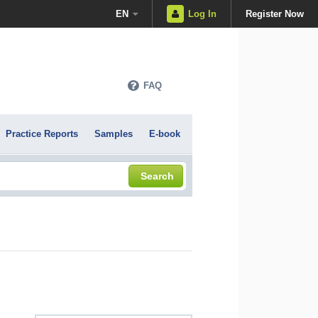
EN
Log In
Register Now
FAQ
Practice Reports
Samples
E-book
Search