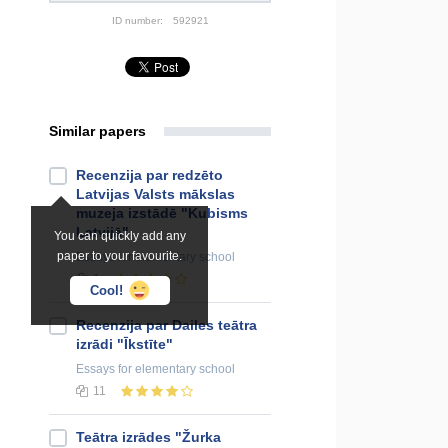
ID number:
592921
Similar papers
Recenzija par redzēto
Latvijas Valsts mākslas
muzeja izstādē "Kubisms
Latvijā"
You can quickly add any
paper to your favourite.
Essays
for elementary school
1
Cool!
Recenzija par Dailes teātra
izrādi "Īkstīte"
Essays
for elementary school
11
Teātra izrādes "Žurka