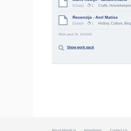
Essays
1
Crafts, Housekeepi
Recenzija - Anrī Matiss
Essays
1
History, Culture
,
Bio
Work pack Nr. 1141042
Show work pack
About Atlants.lv
Advertising
Contact Us