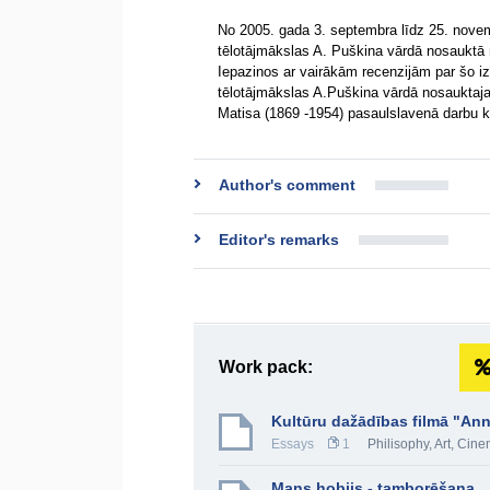
No 2005. gada 3. septembra līdz 25. nove
tēlotājmākslas A. Puškina vārdā nosauktā 
Iepazinos ar vairākām recenzijām par šo izs
tēlotājmākslas A.Puškina vārdā nosauktaj
Matisa (1869 -1954) pasaulslavenā darbu 
Author's comment
Editor's remarks
Work pack:
Kultūru dažādības filmā "Ann
Essays
1
Philisophy
,
Art
,
Cinem
Mans hobijs - tamborēšana