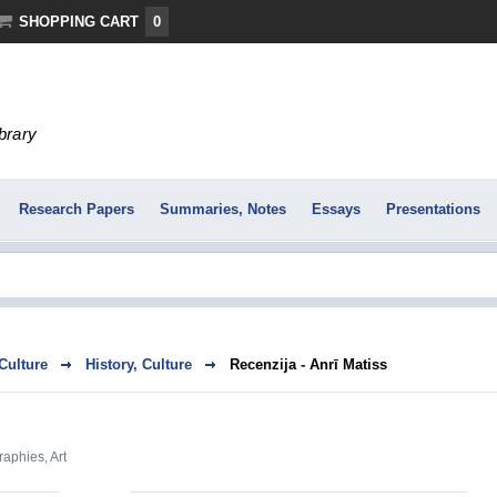
SHOPPING CART
0
ibrary
Research Papers
Summaries, Notes
Essays
Presentations
 Culture
History, Culture
Recenzija - Anrī Matiss
raphies
,
Art