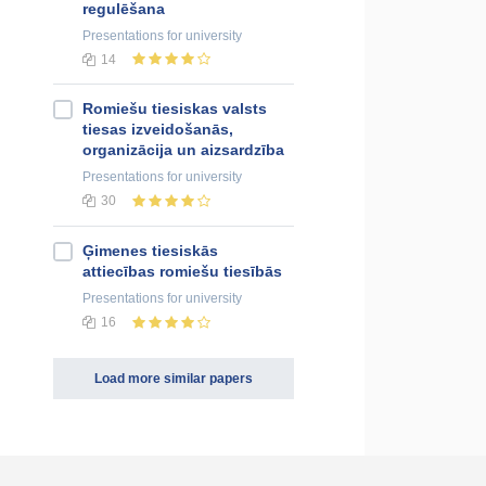
regulēšana
Presentations
for university
14
Romiešu tiesiskas valsts
tiesas izveidošanās,
organizācija un aizsardzība
Presentations
for university
30
Ģimenes tiesiskās
attiecības romiešu tiesībās
Presentations
for university
16
Load more similar papers