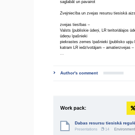
saglabāt un pavairot
Zvejniecība un zvejas resursu tiesiskā aiz
zvejas tiesības –
Valsts (publiskie ūdeņi, LR teritoriālajos
ūdeņu īpašnieki
piekrastes zemes īpašnieki (publisko upju 
katram LR iedzīvotājam – amatierzvejas –
…
Author's comment
Work pack:
Dabas resursu tiesiskā regu
Presentations
14
Environmenta