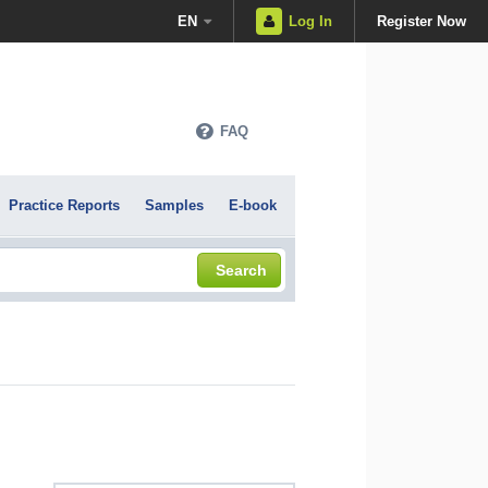
EN
Log In
Register Now
FAQ
Practice Reports
Samples
E-book
Search