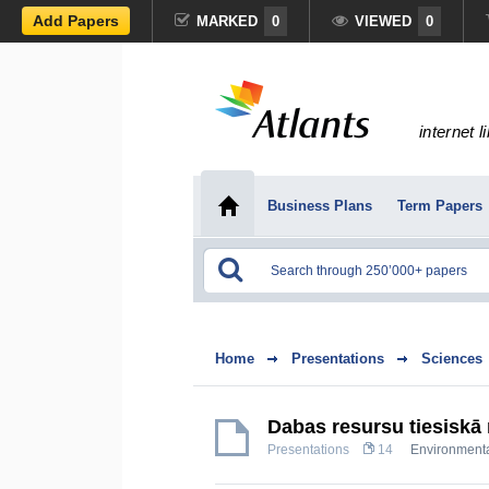
Add Papers
MARKED
0
VIEWED
0
internet l
Business Plans
Term Papers
Home
Presentations
Sciences
Dabas resursu tiesiskā
Presentations
14
Environmenta