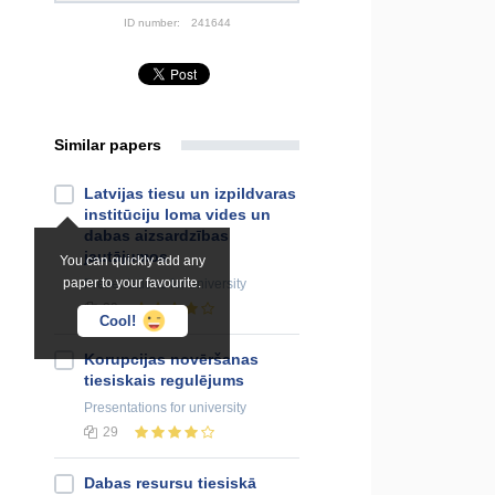
ID number:
241644
Similar papers
Latvijas tiesu un izpildvaras
institūciju loma vides un
dabas aizsardzības
jautājumos
You can quickly add any
paper to your favourite.
Presentations
for university
29
Cool!
Korupcijas novēršanas
tiesiskais regulējums
Presentations
for university
29
Dabas resursu tiesiskā