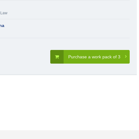
,
Law
na
Purchase a work pack of 3