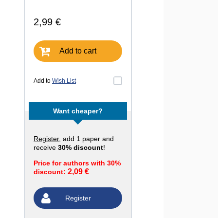
2,99 €
Add to cart
Add to
Wish List
Want cheaper?
Register
, add 1 paper and
receive
30% discount
!
Price for authors with 30%
2,09 €
discount:
Register