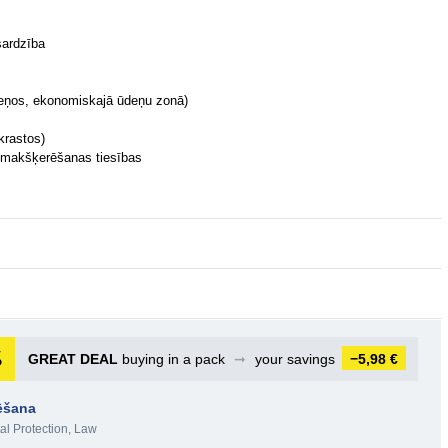
sardzība
 ūdeņos, ekonomiskajā ūdeņu zonā)
krastos)
 makšķerēšanas tiesības
GREAT DEAL
buying in a pack
➞
your savings
−5,98 €
lēšana
l Protection
,
Law