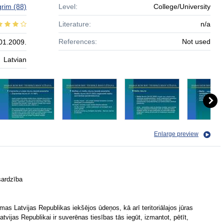
igrim
(88)
Level:
College/University
Literature:
n/a
References:
Not used
01.2009.
Latvian
Enlarge preview
sardzība
mas Latvijas Republikas iekšējos ūdeņos, kā arī teritoriālajos jūras
ijas Republikai ir suverēnas tiesības tās iegūt, izmantot, pētīt,