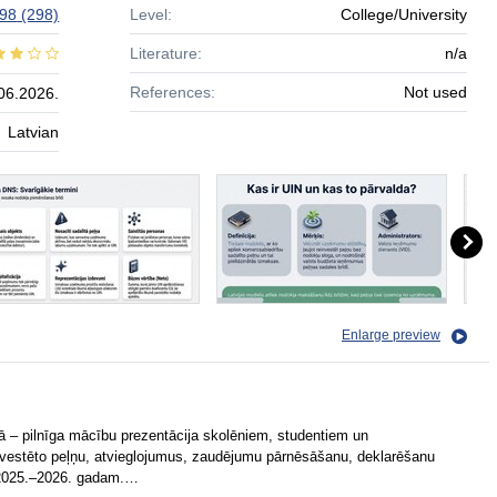
 98
(298)
Level:
College/University
Literature:
n/a
References:
Not used
06.2026.
Latvian
Enlarge preview
 – pilnīga mācību prezentācija skolēniem, studentiem un
nvestēto peļņu, atvieglojumus, zaudējumu pārnēsāšanu, deklarēšanu
s 2025.–2026. gadam.…