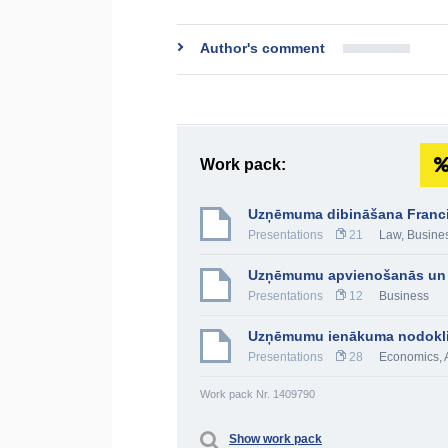
Author's comment
Work pack:
Uzņēmuma dibināšana Franci
Presentations
21
Law
,
Busine
Uzņēmumu apvienošanās un 
Presentations
12
Business
Uzņēmumu ienākuma nodokl
Presentations
28
Economics
,
Work pack Nr. 1409790
Show work pack