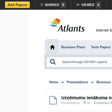
Add Papers
MARKED
0
VIEWED
0
internet l
Business Plans
Term Papers
Home
Presentations
Business
Uzņēmumu ienākuma n
Presentations
28
Economics
,
A