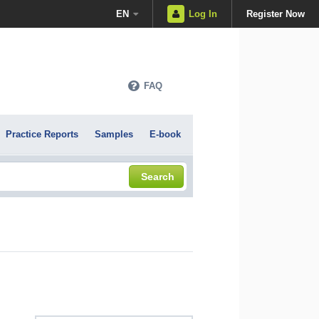
EN
Log In
Register Now
FAQ
Practice Reports
Samples
E-book
Search