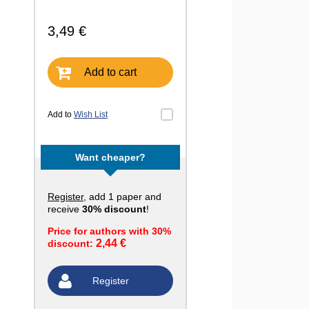
3,49 €
Add to cart
Add to
Wish List
Want cheaper?
Register
, add 1 paper and
receive
30% discount
!
Price for authors with 30%
2,44 €
discount:
Register