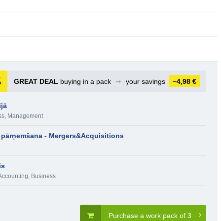
GREAT DEAL
buying in a pack
➞
your savings
−4,98 €
jā
ss
,
Management
pārņemšana - Mergers&Acquisitions
is
Accounting
,
Business
Purchase a work pack of 3