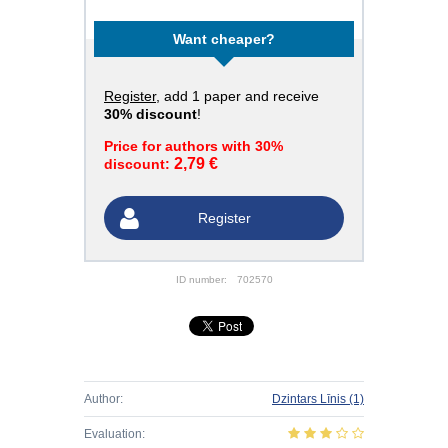
Want cheaper?
Register
, add 1 paper and receive
30% discount
!
Price for authors with 30%
2,79 €
discount:
Register
ID number:
702570
Author:
Dzintars Līnis
(1)
Evaluation: