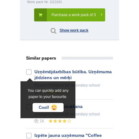
Work pack Nr. 1113181
Purchase a work pack of 3
Show work pack
Similar papers
Uzņēmējdarbības būtība. Uzņēmuma
jēdziens un mērķi
Research Papers
for secondary school
You can quickly add any
6
paper to your favourite.
Uzņēmuma dibināšana
Cool!
Research Papers
for secondary school
16
Izpēte jauna uzņēmuma "Coffee