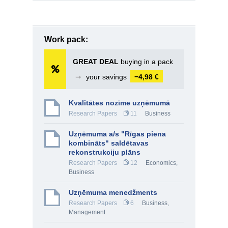
Work pack:
GREAT DEAL
buying in a pack
➞
your savings
−4,98 €
Kvalitātes nozīme uzņēmumā
Research Papers
11
Business
Uzņēmuma a/s "Rīgas piena
kombināts" saldētavas
rekonstrukciju plāns
Research Papers
12
Economics
,
Business
Uzņēmuma menedžments
Research Papers
6
Business
,
Management