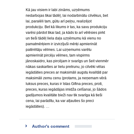
Kā jau visiem ir labi zināms, uzņēmums
nedarbojas tikai tādēļ, lai nodarbinātu cilvēkus, bet
lai, paralēli tam, gūtu arī peļņu, realizējot
produkciju. Bet kā likums ir tas, ka savu produkciju
varēsi pārdot tikai tad, ja kāds to arī vēlēsies pirkt
un tieši tādēļ liela daļa uzņēmumu kā vienu no
pamatmērķiem ir izvirzījuši mērķi apmierināt
patērētāju vēlmes. Lai uzņemums varētu
apmierināt pircēju vēlmes, tam vispirms
jānoskaidro, kas pircējam ir svarīgs un šeit vienmēr
nākas saskarties ar lielu pretrunu, jo cilvēki vēlas
iegādāties preces ar maksimāli augstu kvalitāti par
maksimāli zemu cenu (protams, ja neņemam vērā
luksus preces, kuras ir īstas Gifina preces, proti,
preces, kuras iegādājas imidža celšanai, jo šādos
gadījumos kvalitāte bieži nav tik svarīga kā tieši
cena, lai parādītu, ka var atļauties šo preci
iegādāties). …
Author's comment