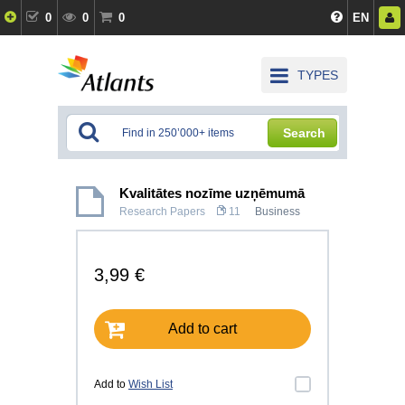
0
0
0
EN
TYPES
Search
Kvalitātes nozīme uzņēmumā
Research Papers
11
Business
3,99 €
Add to cart
Add to
Wish List