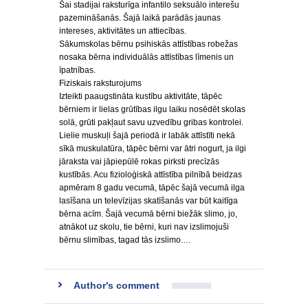
Šai stadijai raksturīga infantilo seksuālo interešu
pazemināšanās. Šajā laikā parādās jaunas
intereses, aktivitātes un attiecības.
Sākumskolas bērnu psihiskās attīstības robežas
nosaka bērna individuālās attīstības līmenis un
īpatnības.
Fiziskais raksturojums
Izteikti paaugstināta kustību aktivitāte, tāpēc
bērniem ir lielas grūtības ilgu laiku nosēdēt skolas
solā, grūti pakļaut savu uzvedību gribas kontrolei.
Lielie muskuļi šajā periodā ir labāk attīstīti nekā
sīkā muskulatūra, tāpēc bērni var ātri nogurt, ja ilgi
jāraksta vai jāpiepūlē rokas pirksti precīzās
kustībās. Acu fizioloģiskā attīstība pilnībā beidzas
apmēram 8 gadu vecumā, tāpēc šajā vecumā ilga
lasīšana un televīzijas skatīšanās var būt kaitīga
bērna acīm. Šajā vecumā bērni biežāk slimo, jo,
atnākot uz skolu, tie bērni, kuri nav izslimojuši
bērnu slimības, tagad tās izslimo.…
Author's comment