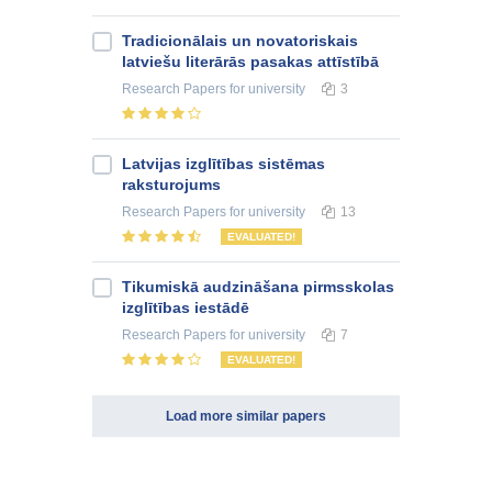
Tradicionālais un novatoriskais
latviešu literārās pasakas attīstībā
Research Papers
for university
3
Latvijas izglītības sistēmas
raksturojums
Research Papers
for university
13
EVALUATED!
Tikumiskā audzināšana pirmsskolas
izglītības iestādē
Research Papers
for university
7
EVALUATED!
Load more similar papers