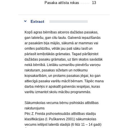
Pasaka attīsta rokas
13
Extract
Kopš agras bērnības atceros dažādas pasakas,
gan latviešu, gan citu tautu. Galvenā iepazīšanās
ar pasakām bija mājās, sākumā ar mammas vai
omītes palīdzību, vēlāk jau pati sāku lasīt un
pārlasīt iemīļotākās grāmatas. Tagad pāršķirstot
dažādas pasaku grāmatas, uz tām skatos savādāk
nekā bērnībā. Lielāku uzmanību pievēršu varoņu
raksturam, pasakas sižetam un notikumu
kopsakarībām, un protams pasakas jēgai, ko gan
attiecīgā pasaka varētu mācīt bērnam. Tāpēc mana
darba mērķis ir apskatīt galvenās iespējas, kuras
varētu izmantot skolu mācību programmās.
Sākumskolas vecuma bērnu psihiskās attīstības
raksturojums
Pēc Z. Freida psihoseksuālās attīstības stadiju
klasifikācijas (I. Puškarevs 2001) sākumskolas
vecums ietilpst latentā stadijā (6 līdz 11 – 14 gadi)