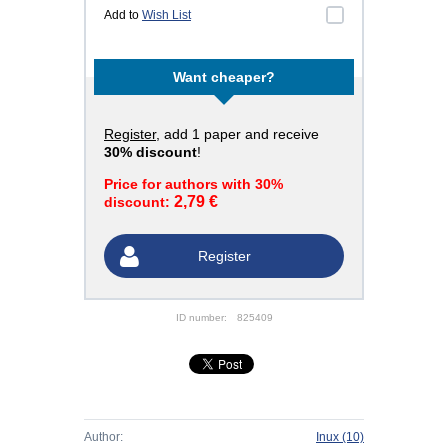
Add to
Wish List
Want cheaper?
Register
, add 1 paper and receive
30% discount
!
Price for authors with 30%
2,79 €
discount:
Register
ID number:
825409
Author:
Inux
(10)