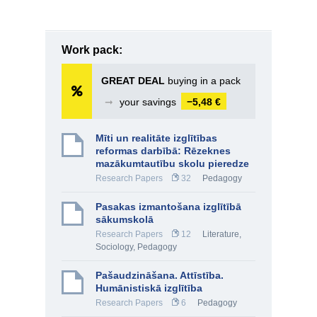
Work pack:
GREAT DEAL
buying in a pack
➞
your savings
−5,48 €
Mīti un realitāte izglītības
reformas darbībā: Rēzeknes
mazākumtautību skolu pieredze
Research Papers
32
Pedagogy
Pasakas izmantošana izglītībā
sākumskolā
Research Papers
12
Literature
,
Sociology
,
Pedagogy
Pašaudzināšana. Attīstība.
Humānistiskā izglītība
Research Papers
6
Pedagogy