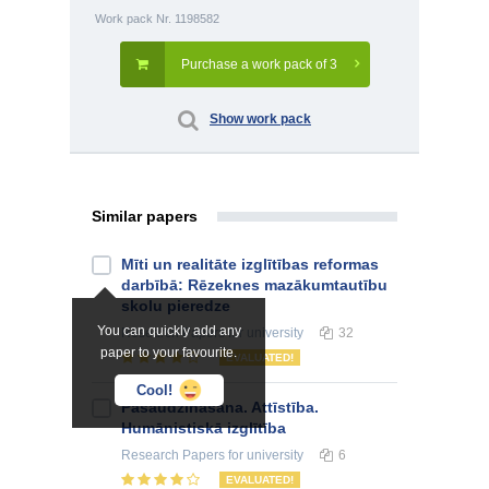
Work pack Nr. 1198582
Purchase a work pack of 3
Show work pack
Similar papers
Mīti un realitāte izglītības reformas
darbībā: Rēzeknes mazākumtautību
skolu pieredze
You can quickly add any
Research Papers
for university
32
paper to your favourite.
EVALUATED!
Cool!
Pašaudzināšana. Attīstība.
Humānistiskā izglītība
Research Papers
for university
6
EVALUATED!