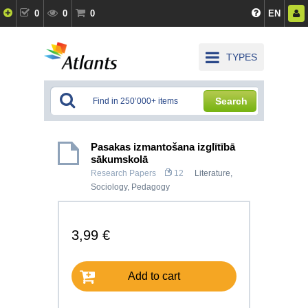
0
0
0
EN
TYPES
Search
Pasakas izmantošana izglītībā
sākumskolā
Research Papers
12
Literature
,
Sociology
,
Pedagogy
3,99 €
Add to cart