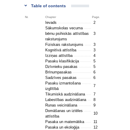
Table of contents
Nr.
Chapter
Page.
Ievads
2
Sākumskolas vecuma
bērnu psihiskās attīstības
3
raksturojums
Fiziskais raksturojums
3
Kognitīvā attīstība
3
Izziņas attīstība
4
Pasaku klasifikācija
5
Dzīvnieku pasakas
5
Brīnumpasakas
6
Sadzīves pasakas
6
Pasaku izmantošana
7
izglītībā
Tikumiskā audzināšana
7
Labestības audzināšana
8
Runas veicināšana
9
Domāšanas un iztēles
10
attīstība
Pasaka un matemātika
11
Pasaka un ekoloģija
12