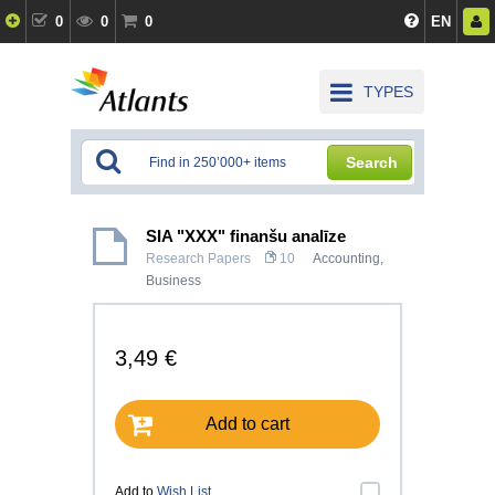
0
0
0
EN
TYPES
Search
SIA "XXX" finanšu analīze
Research Papers
10
Accounting
,
Business
3,49 €
Add to cart
Add to
Wish List