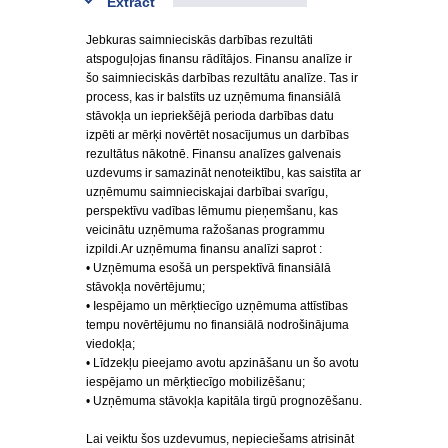
Extract
Jebkuras saimnieciskās darbības rezultāti
atspoguļojas finansu rādītājos. Finansu analīze ir
šo saimnieciskās darbības rezultātu analīze. Tas ir
process, kas ir balstīts uz uzņēmuma finansiālā
stāvokļa un iepriekšējā perioda darbības datu
izpēti ar mērķi novērtēt nosacījumus un darbības
rezultātus nākotnē. Finansu analīzes galvenais
uzdevums ir samazināt nenoteiktību, kas saistīta ar
uzņēmumu saimnieciskajai darbībai svarīgu,
perspektīvu vadības lēmumu pieņemšanu, kas
veicinātu uzņēmuma ražošanas programmu
izpildi.Ar uzņēmuma finansu analīzi saprot :
• Uzņēmuma esošā un perspektīvā finansiālā
stāvokļa novērtējumu;
• Iespējamo un mērķtiecīgo uzņēmuma attīstības
tempu novērtējumu no finansiālā nodrošinājuma
viedokļa;
• Līdzekļu pieejamo avotu apzināšanu un šo avotu
iespējamo un mērķtiecīgo mobilizēšanu;
• Uzņēmuma stāvokļa kapitāla tirgū prognozēšanu.
Lai veiktu šos uzdevumus, nepieciešams atrisināt