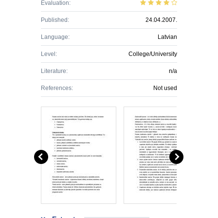
Evaluation:
Published:
24.04.2007.
Language:
Latvian
Level:
College/University
Literature:
n/a
References:
Not used