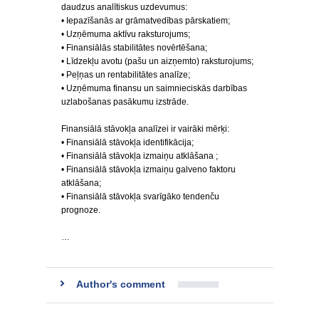
daudzus analītiskus uzdevumus:
• Iepazīšanās ar grāmatvedības pārskatiem;
• Uzņēmuma aktīvu raksturojums;
• Finansiālās stabilitātes novērtēšana;
• Līdzekļu avotu (pašu un aizņemto) raksturojums;
• Peļņas un rentabilitātes analīze;
• Uzņēmuma finansu un saimnieciskās darbības
uzlabošanas pasākumu izstrāde.
Finansiālā stāvokļa analīzei ir vairāki mērķi:
• Finansiālā stāvokļa identifikācija;
• Finansiālā stāvokļa izmaiņu atklāšana ;
• Finansiālā stāvokļa izmaiņu galveno faktoru
atklāšana;
• Finansiālā stāvokļa svarīgāko tendenču
prognoze.
…
Author's comment