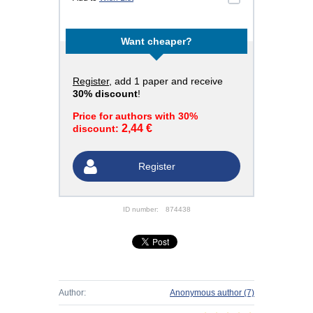
Want cheaper?
Register
, add 1 paper and receive
30% discount
!
Price for authors with 30%
2,44 €
discount:
Register
ID number:
874438
Author:
Anonymous author
(7)