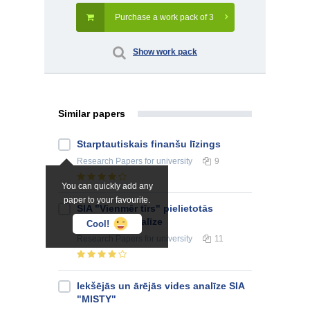
Purchase a work pack of 3
Show work pack
Similar papers
Starptautiskais finanšu līzings
Research Papers
for university
9
You can quickly add any
paper to your favourite.
SIA "Vienmēr tīrs" pielietotās
stratēģijas analīze
Cool!
Research Papers
for university
11
Iekšējās un ārējās vides analīze SIA
"MISTY"