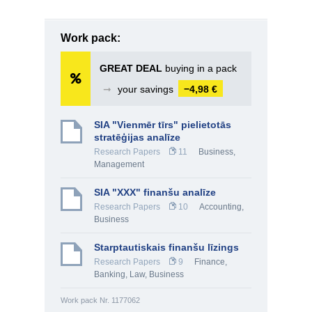
Work pack:
GREAT DEAL
buying in a pack
➞
your savings
−4,98 €
SIA "Vienmēr tīrs" pielietotās
stratēģijas analīze
Research Papers
11
Business
,
Management
SIA "XXX" finanšu analīze
Research Papers
10
Accounting
,
Business
Starptautiskais finanšu līzings
Research Papers
9
Finance,
Banking
,
Law
,
Business
Work pack Nr. 1177062