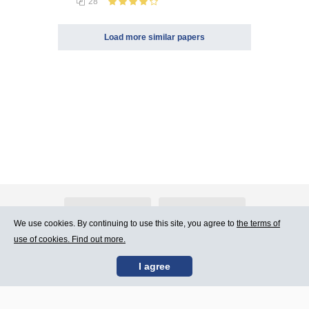
28
Load more similar papers
About Atlants.lv
Advertising
We use cookies. By continuing to use this site, you agree to
the terms of
use of cookies. Find out more.
Contact Us
Terms of Use
I agree
SIA „CDI” © 2002 -
Site map
2026