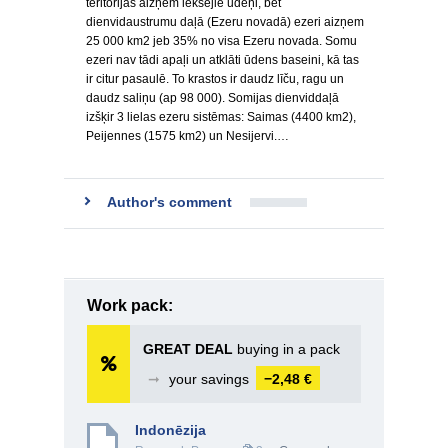
teritorijas aizņem iekšējie ūdeņi, bet
dienvidaustrumu daļā (Ezeru novadā) ezeri aizņem
25 000 km2 jeb 35% no visa Ezeru novada. Somu
ezeri nav tādi apaļi un atklāti ūdens baseini, kā tas
ir citur pasaulē. To krastos ir daudz līču, ragu un
daudz saliņu (ap 98 000). Somijas dienviddaļā
izšķir 3 lielas ezeru sistēmas: Saimas (4400 km2),
Peijennes (1575 km2) un Nesijervi.…
Author's comment
Work pack:
GREAT DEAL
buying in a pack
➞
your savings
−2,48 €
Indonēzija