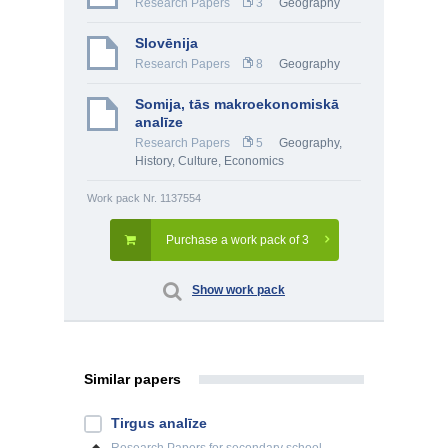
Research Papers
3
Geography
Slovēnija
Research Papers
8
Geography
Somija, tās makroekonomiskā
analīze
Research Papers
5
Geography
,
History, Culture
,
Economics
Work pack Nr. 1137554
Purchase a work pack of 3
Show work pack
Similar papers
Tirgus analīze