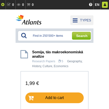
0
0
0
EN
TYPES
Search
Somija, tās makroekonomiskā
analīze
Research Papers
5
Geography
,
History, Culture
,
Economics
1,99 €
Add to cart