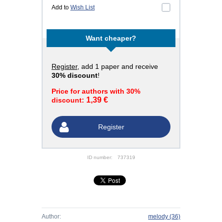
Add to
Wish List
Want cheaper?
Register
, add 1 paper and receive
30% discount
!
Price for authors with 30%
1,39 €
discount:
Register
ID number:
737319
Author:
melody
(36)