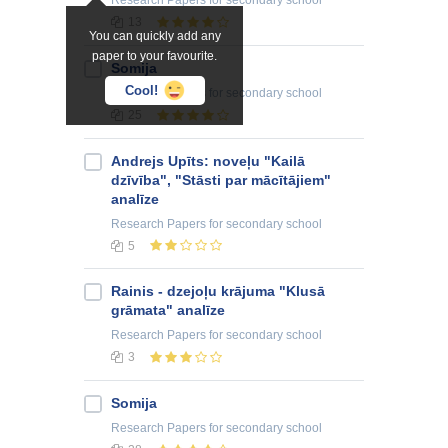
Research Papers
for secondary school
13
You can quickly add any
paper to your favourite.
Somija
Cool!
Research Papers
for secondary school
25
Andrejs Upīts: noveļu "Kailā
dzīvība", "Stāsti par mācītājiem"
analīze
Research Papers
for secondary school
5
Rainis - dzejoļu krājuma "Klusā
grāmata" analīze
Research Papers
for secondary school
3
Somija
Research Papers
for secondary school