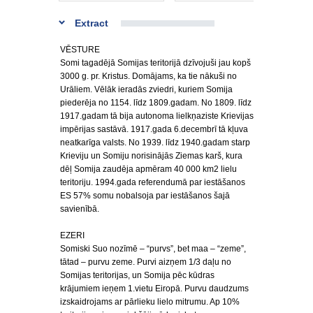
Extract
VĒSTURE
Somi tagadējā Somijas teritorijā dzīvojuši jau kopš
3000 g. pr. Kristus. Domājams, ka tie nākuši no
Urāliem. Vēlāk ieradās zviedri, kuriem Somija
piederēja no 1154. līdz 1809.gadam. No 1809. līdz
1917.gadam tā bija autonoma lielkņaziste Krievijas
impērijas sastāvā. 1917.gada 6.decembrī tā kļuva
neatkarīga valsts. No 1939. līdz 1940.gadam starp
Krieviju un Somiju norisinājās Ziemas karš, kura
dēļ Somija zaudēja apmēram 40 000 km2 lielu
teritoriju. 1994.gada referendumā par iestāšanos
ES 57% somu nobalsoja par iestāšanos šajā
savienībā.
EZERI
Somiski Suo nozīmē – “purvs”, bet maa – “zeme”,
tātad – purvu zeme. Purvi aizņem 1/3 daļu no
Somijas teritorijas, un Somija pēc kūdras
krājumiem ieņem 1.vietu Eiropā. Purvu daudzums
izskaidrojams ar pārlieku lielo mitrumu. Ap 10%