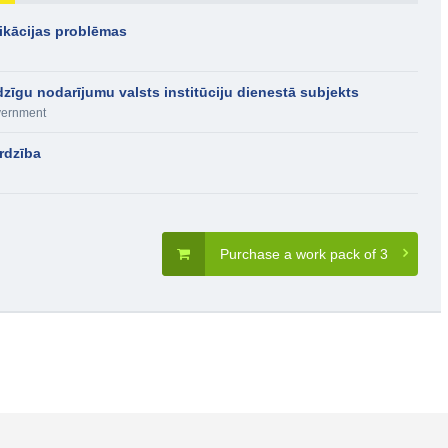
ikācijas problēmas
zīgu nodarījumu valsts institūciju dienestā subjekts
ernment
rdzība
Purchase a work pack of 3