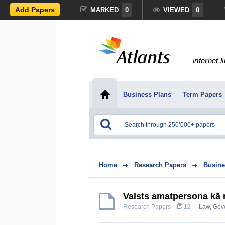
Add Papers
MARKED
0
VIEWED
0
internet l
Business Plans
Term Papers
Home
Research Papers
Busine
Valsts amatpersona kā n
Research Papers
12
Law
,
Gov