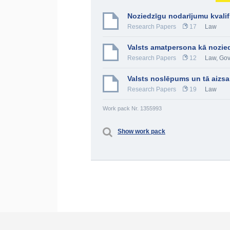
Noziedzīgu nodarījumu kvalif
Research Papers
17
Law
Valsts amatpersona kā nozied
Research Papers
12
Law
,
Gov
Valsts noslēpums un tā aizsa
Research Papers
19
Law
Work pack Nr. 1355993
Show work pack