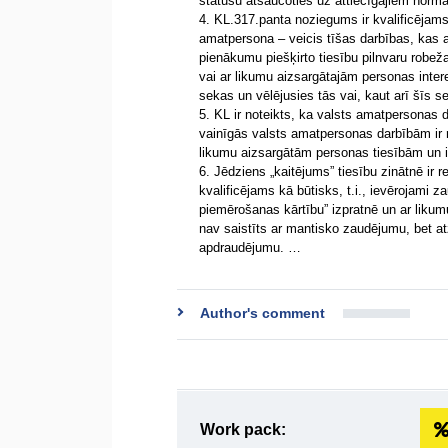
statusu atsaucoties uz attiecīgajiem norm
4. KL.317.panta noziegums ir kvalificējams
amatpersona – veicis tīšas darbības, kas 
pienākumu piešķirto tiesību pilnvaru robeža
vai ar likumu aizsargātajām personas inte
sekas un vēlējusies tās vai, kaut arī šīs s
5. KL ir noteikts, ka valsts amatpersonas d
vainīgās valsts amatpersonas darbībām ir ra
likumu aizsargātām personas tiesībām un 
6. Jēdziens „kaitējums” tiesību zinātnē ir r
kvalificējams kā būtisks, t.i., ievērojami
piemērošanas kārtību” izpratnē un ar likum
nav saistīts ar mantisko zaudējumu, bet at
apdraudējumu. …
Author's comment
Work pack: