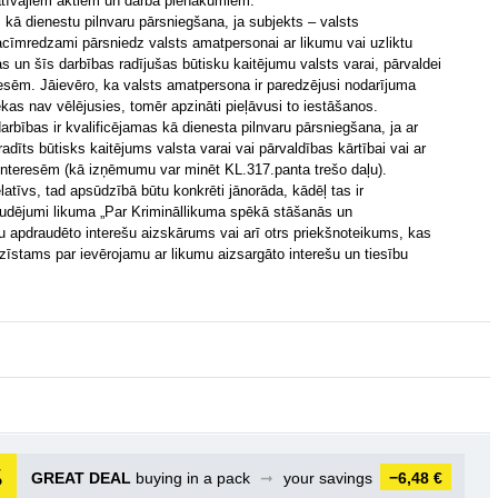
atīvajiem aktiem un darba pienākumiem.
 kā dienestu pilnvaru pārsniegšana, ja subjekts – valsts
acīmredzami pārsniedz valsts amatpersonai ar likumu vai uzliktu
s un šīs darbības radījušas būtisku kaitējumu valsts varai, pārvaldei
resēm. Jāievēro, ka valsts amatpersona ir paredzējusi nodarījuma
ekas nav vēlējusies, tomēr apzināti pieļāvusi to iestāšanos.
arbības ir kvalificējamas kā dienesta pilnvaru pārsniegšana, ja ar
dīts būtisks kaitējums valsta varai vai pārvaldības kārtībai vai ar
interesēm (kā izņēmumu var minēt KL.317.panta trešo daļu).
elatīvs, tad apsūdzībā būtu konkrēti jānorāda, kādēļ tas ir
 zaudējumi likuma „Par Krimināllikuma spēkā stāšanās un
u apdraudēto interešu aizskārums vai arī otrs priekšnoteikums, kas
zīstams par ievērojamu ar likumu aizsargāto interešu un tiesību
GREAT DEAL
buying in a pack
➞
your savings
−6,48 €