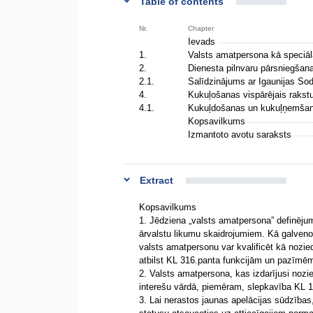
Table of contents
Nr.
Chapter
Ievads
1.
Valsts amatpersona kā speciāl
2.
Dienesta pilnvaru pārsniegšan
2.1.
Salīdzinājums ar Igaunijas So
4.
Kukuļošanas vispārējais raks
4.1.
Kukuļdošanas un kukuļņemšana
Kopsavilkums
Izmantoto avotu saraksts
Extract
Kopsavilkums
1. Jēdziena „valsts amatpersona” definējums 
ārvalstu likumu skaidrojumiem. Kā galveno 
valsts amatpersonu var kvalificēt kā nozied
atbilst KL 316.panta funkcijām un pazīmē
2. Valsts amatpersona, kas izdarījusi noz
interešu vārdā, piemēram, slepkavība KL 11
3. Lai nerastos jaunas apelācijas sūdzība