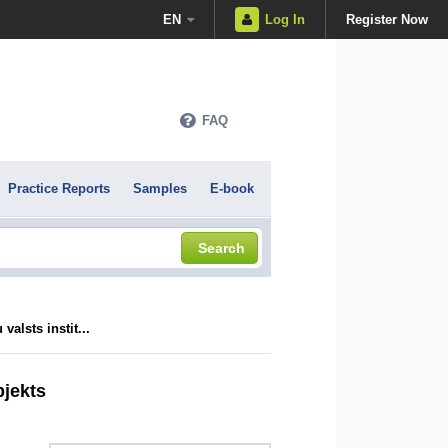
EN
Log In
Register Now
FAQ
Practice Reports
Samples
E-book
Search
alsts instit...
bjekts