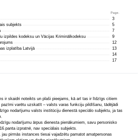
Page.
3
ais subjekts
5
a
7
du izpildes kodeksu un Vācijas Kriminālkodeksu
9
turojums
12
s izplatība Latvijā
13
14
17
ir skaidri noteikts un plaši pieejams, kā arī tas ir līdzīgs citiem
pazīmi varētu uzskatīt – valsts varas funkciju pildīšanu, tādējādi
zīgo nodarījumu valsts institūciju dienestā speciālo subjektu, ja tas
m.
iedzīgu nodarījumu ārpus dienesta pienākumiem, savu personisko
6.panta izpratnē, nav speciālais subjekts.
s, jau pirmās instances tiesai vajadzētu pamatot amatpersonas