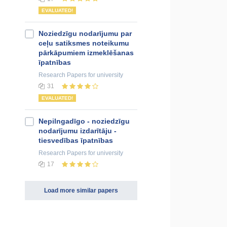
EVALUATED!
Noziedzīgu nodarījumu par
ceļu satiksmes noteikumu
pārkāpumiem izmeklēšanas
īpatnības
Research Papers
for university
31
EVALUATED!
Nepilngadīgo - noziedzīgu
nodarījumu izdarītāju -
tiesvedības īpatnības
Research Papers
for university
17
Load more similar papers