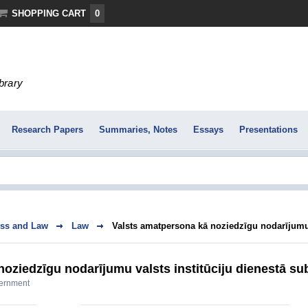
SHOPPING CART
0
ibrary
Research Papers
Summaries, Notes
Essays
Presentations
ss and Law
Law
Valsts amatpersona kā noziedzīgu nodarījumu v
oziedzīgu nodarījumu valsts institūciju dienestā su
ernment