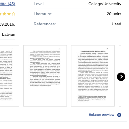
tāte
(45)
Level:
College/University
Literature:
20 units
References:
Used
09.2016.
Latvian
Enlarge preview