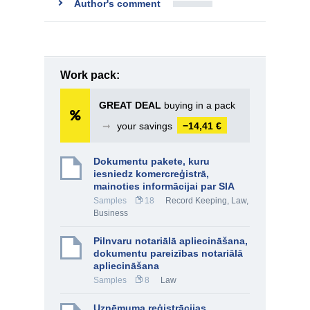
Author's comment
Work pack:
GREAT DEAL
buying in a pack
➞
your savings
−14,41 €
Dokumentu pakete, kuru
iesniedz komercreģistrā,
mainoties informācijai par SIA
Samples
18
Record Keeping
,
Law
,
Business
Pilnvaru notariālā apliecināšana,
dokumentu pareizības notariālā
apliecināšana
Samples
8
Law
Uzņēmuma reģistrācijas