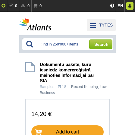
0
0
0
EN
TYPES
Search
Dokumentu pakete, kuru
iesniedz komercreģistrā,
mainoties informācijai par
SIA
Samples
18
Record Keeping
,
Law
,
Business
14,20 €
Add to cart