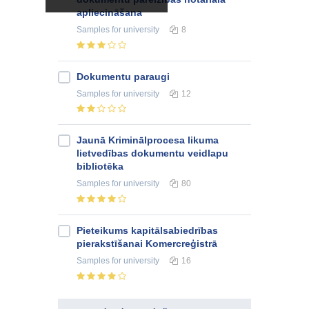
apliecināšana
Samples
for university
8
Dokumentu paraugi
Samples
for university
12
Jaunā Kriminālprocesa likuma
lietvedības dokumentu veidlapu
bibliotēka
Samples
for university
80
Pieteikums kapitālsabiedrības
pierakstīšanai Komercreģistrā
Samples
for university
16