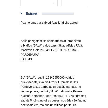
Extract
Paziņojums par sabiedrības juridisko adresi
Ar šo paziņojam, ka sabiedrības ar ierobežotu
atbildību "SALA" valde turpmāk atradīsies Rīgā,
Maskavas iela 260-49, LV 1063.PIRKUMA –
PĀRDEVUMA
LĪGUMS
SIA “SALA”­­­­­­­­­, reģ.Nr. 12345557000 valdes
priekšsēdētājs Valdis Ozols, turpmāk saukts
Pārdevējs, kas darbojas uz statūtu pamata, no
vienas puses, un SIA „SALA” dalībnieks Pēteris
Kļaviņš, personas kods, 290763 – 11265, turpmāk
saukts Pircējs, no otras puses, noslēdza šo līgumu
bez spaidiem, maldus un viltības par to, ka