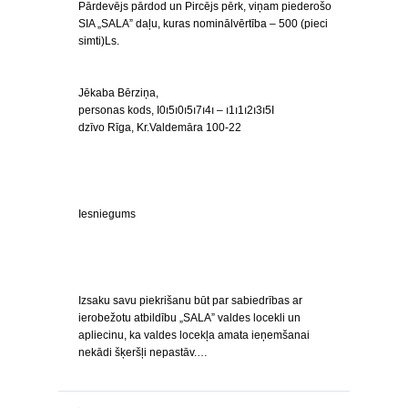
Pārdevējs pārdod un Pircējs pērk, viņam piederošo
SIA „SALA” daļu, kuras nominālvērtība – 500 (pieci
simti)Ls.
Jēkaba Bērziņa,
personas kods, I0ı5ı0ı5ı7ı4ı – ı1ı1ı2ı3ı5I
dzīvo Rīga, Kr.Valdemāra 100-22
Iesniegums
Izsaku savu piekrišanu būt par sabiedrības ar
ierobežotu atbildību „SALA” valdes locekli un
apliecinu, ka valdes locekļa amata ieņemšanai
nekādi šķeršļi nepastāv.…