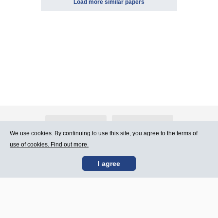
Load more similar papers
About Atlants.lv
Advertising
We use cookies. By continuing to use this site, you agree to
the terms of
use of cookies. Find out more.
Contact Us
Terms of Use
I agree
SIA „CDI” © 2002 -
Site map
2026