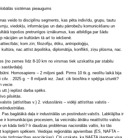
 Globālās sistēmas pieaugums
as veido to disciplīnu segments, kas pēta indivīdu, grupu, tautu
tieksmju, viedokļu, informācijas un datu pārrobežu komunicēšanu un
zultātā topošos pretrunīgos iznākumus, kas atbildīga par šādu
p nācijām un kultūrām tā arī to iekšienē.
ttiecībās; kom.zin; filozofiju, ētiku, antropoloģiju,
ultūra, nac.attīst.ārpolitika, diplomātija, konflikti, ziņu plūsma, nac.
es (no zemes līdz 8-10 km no virsmas tiek uzskatīta par stabilu
 sastāvdaļa).
būtni. Homosapiens – 2 miljoni gadi. Pirms 10 tk.g. neolītu laikā bija
 cilv. . 2025 g. ~ 8 miljardi iez. Jaut: cik biosfēra ir spējīga izturēt?
n vecie.
 utt.) ieplūst darba spēks.
īvo pilsētās.
lstis (attīstības v.) 2. vidusslānis – vidēji attīstītas valstis -
ostindustriālas.
Pas.bagātākā daļa ir industriālās un postindustr.valstīs. Labklājība ir
 ir komunikācijas procesiem, lai veicinātu ātrāku neattīstīto valstu
e un kāda tieši? Ir daudzas problēmas nacionālās valtis, ko tās
nāt kopīgiem spēkiem. Veidojas reģionālās apvienības (ES, NAFTA –
ās tirdzniecības asociācijas). Citi uzskata, ka NAFTA jāaptver visa