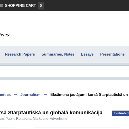
SHOPPING CART
0
ibrary
Research Papers
Summaries, Notes
Essays
Presentations
nities
Journalism
Eksāmena jautājumi kursā Starptautiskā un 
sā Starptautiskā un globālā komunikācija
Evaluated
ism
,
Public Relations
,
Marketing, Advertising