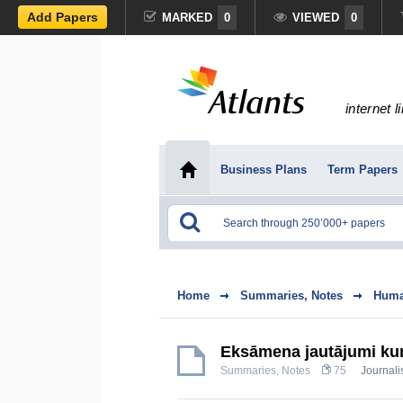
Add Papers
MARKED
0
VIEWED
0
internet l
Business Plans
Term Papers
Home
Summaries, Notes
Huma
Eksāmena jautājumi kur
Summaries, Notes
75
Journal