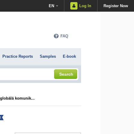
EN
Log In
Register Now
FAQ
Practice Reports
Samples
E-book
Search
globālā komunik...
!