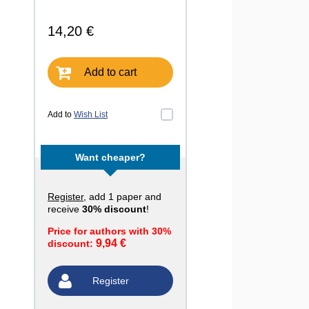
14,20 €
Add to cart
Add to
Wish List
Want cheaper?
Register
, add 1 paper and
receive
30% discount
!
Price for authors with 30%
9,94 €
discount:
Register