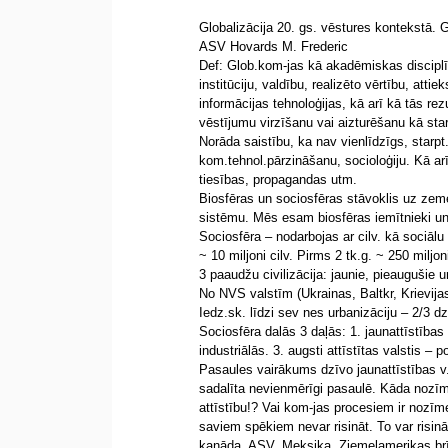
Globalizācija 20. gs. vēstures kontekstā.
ASV Hovards M. Frederic
Def: Glob.kom-jas kā akadēmiskas disciplīn
institūciju, valdību, realizēto vērtību, at
informācijas tehnoloģijas, kā arī kā tās re
vēstījumu virzīšanu vai aizturēšanu kā star
Norāda saistību, ka nav vienlīdzīgs, starpt.a
kom.tehnol.pārzināšanu, socioloģiju. Kā arī k
tiesības, propagandas utm.
Biosfēras un sociosfēras stāvoklis uz zem
sistēmu. Mēs esam biosfēras iemītnieki un
Sociosfēra – nodarbojas ar cilv. kā sociālu 
~ 10 miljoni cilv. Pirms 2 tk.g. ~ 250 miljoni
3 paaudžu civilizācija: jaunie, pieaugušie u
No NVS valstīm (Ukrainas, Baltkr, Krievijas
Iedz.sk. līdzi sev nes urbanizāciju – 2/3 dz
Sociosfēra dalās 3 daļās: 1. jaunattīstības va
industriālās. 3. augsti attīstītas valstis – p
Pasaules vairākums dzīvo jaunattīstības v. 
sadalīta nevienmērīgi pasaulē. Kāda nozīme
attīstību!? Vai kom-jas procesiem ir nozīm
saviem spēkiem nevar risināt. To var risi
kanāda, ASV, Meksika, Ziemeļamerikas brīv