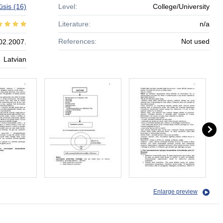
ūsis
(16)
Level:
College/University
Literature:
n/a
References:
Not used
02.2007.
Latvian
Enlarge preview