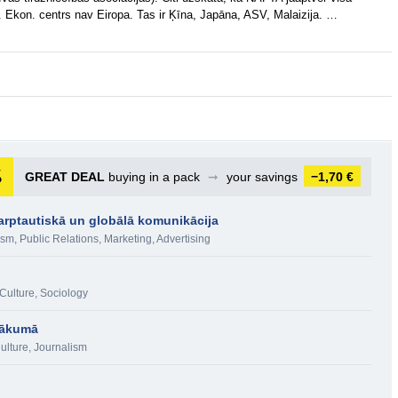
. Ekon. centrs nav Eiropa. Tas ir Ķīna, Japāna, ASV, Malaizija. …
GREAT DEAL
buying in a pack
➞
your savings
−1,70 €
arptautiskā un globālā komunikācija
ism
,
Public Relations
,
Marketing, Advertising
 Culture
,
Sociology
 sākumā
Culture
,
Journalism