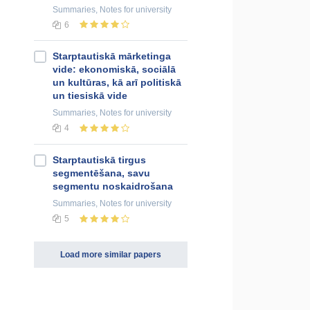
Summaries, Notes
for university
6
Starptautiskā mārketinga
vide: ekonomiskā, sociālā
un kultūras, kā arī politiskā
un tiesiskā vide
Summaries, Notes
for university
4
Starptautiskā tirgus
segmentēšana, savu
segmentu noskaidrošana
Summaries, Notes
for university
5
Load more similar papers