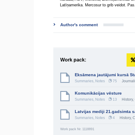
Latīņamerika. Mercosur to grib veidot. Pas
Author's comment
Work pack:
Eksāmena jautājumi kursā St
Summaries, Notes
75
Journal
Komunikācijas vēsture
Summaries, Notes
13
History,
Latvijas mediji 21.gadsimta
Summaries, Notes
4
History, 
Work pack Nr. 1118891