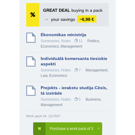
GREAT DEAL
buying in a pack
➞
your savings
−6,98 €
Ekonomikas ministrija
Summaries, Notes
11
Politics
,
Economics
,
Management
Individuālā komersanta tiesiskie
aspekti
Summaries, Notes
7
Management
,
Law
,
Economics
Projekts - ierakstu studija Cēsīs,
tā izstrāde
Summaries, Notes
5
Business
,
Management
Work pack Nr. 1117647
Purchase a work pack of 3