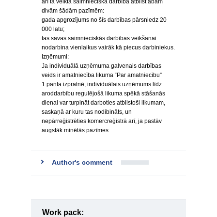
arī tā veiktā saimnieciskā darbība atbilst abām
divām šādām pazīmēm:
gada apgrozījums no šīs darbības pārsniedz 20
000 latu;
tas savas saimnieciskās darbības veikšanai
nodarbina vienlaikus vairāk kā piecus darbiniekus.
Izņēmumi:
Ja individuālā uzņēmuma galvenais darbības
veids ir amatniecība likuma “Par amatniecību”
1.panta izpratnē, individuālais uzņēmums līdz
aroddarbību regulējošā likuma spēkā stāšanās
dienai var turpināt darboties atbilstoši likumam,
saskaņā ar kuru tas nodibināts, un
nepārreģistrēties komercreģistrā arī, ja pastāv
augstāk minētās pazīmes. …
Author's comment
Work pack: