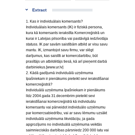
Extract
1. Kas ir individuālais komersants?
Individuālais komersants (IK) ir fiziskā persona,
kura kā komersants ierakstīta Komercreģistrā un
kurai ir Latvijas pilsonība vai pastāvīgā iedzīvotāja
statuss. IK par savām saistībām atbild ar visu savu
mantu. IK, izmantojot savu firmu, var slēgt
darījumus, kas saistīti ar komercdarbību, būt
prasītājs un atbildētājs tiesā, kā arī pieņemt darbā
darbiniekus.[www.ur.lv]
2. Kādā gadījumā individuālā uzņēmuma
īpašniekam ir pienākums pieteikt sevi ierakstīšanai
komercreģistrā?
Individuālā uzņēmuma īpašniekam ir pienākums
līdz 2004.gada 31.decembrim pieteikt sevi
ierakstīšanai komercreģistrā kā individuālu
komersantu vai pārveidot individuālo uzņēmumu
par komercsabiedrību, vai ar savu lēmumu uzsākt
individuālā uzņēmuma likvidāciju, ja gada
apgrozījums no individuālā uzņēmuma veiktās
saimnieciskās darbības pārsniedz 200 000 latu vai