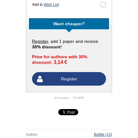
Add to
Wish List
Want cheaper?
Register
, add 1 paper and receive
30% discount
!
Price for authors with 30%
3,14 €
discount:
Register
ID number:
213490
Author:
Bafiite
(13)