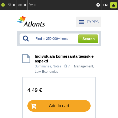
0
0
0
EN
TYPES
Search
Individuālā komersanta tiesiskie
aspekti
Summaries, Notes
7
Management
,
Law
,
Economics
4,49 €
Add to cart