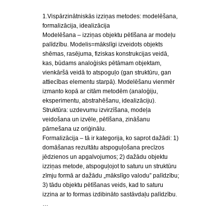
1.Vispārzinātniskās izziņas metodes: modelēšana,
formalizācija, idealizācija
Modelēšana – izziņas objektu pētīšana ar modeļu
palīdzību. Modelis=mākslīgi izveidots objekts
shēmas, rasējuma, fiziskas konstrukcijas veidā,
kas, būdams analoģisks pētāmam objektam,
vienkāršā veidā to atspoguļo (gan struktūru, gan
attiecības elementu starpā). Modelēšanu vienmēr
izmanto kopā ar citām metodēm (analoģiju,
eksperimentu, abstrahēšanu, idealizāciju).
Struktūra: uzdevumu izvirzīšana, modeļa
veidošana un izvēle, pētīšana, zināšanu
pārnešana uz oriģinālu.
Formalizācija – tā ir kategorija, ko saprot dažādi: 1)
domāšanas rezultātu atspoguļošana precīzos
jēdzienos un apgalvojumos; 2) dažādu objektu
izziņas metode, atspoguļojot to saturu un struktūru
zīmju formā ar dažādu „mākslīgo valodu” palīdzību;
3) tādu objektu pētīšanas veids, kad to saturu
izzina ar to formas izdibināto sastāvdaļu palīdzību.
…