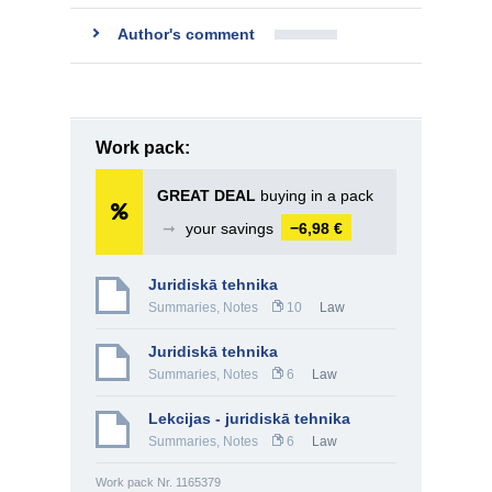
Author's comment
Work pack:
GREAT DEAL
buying in a pack
➞
your savings
−6,98 €
Juridiskā tehnika
Summaries, Notes
10
Law
Juridiskā tehnika
Summaries, Notes
6
Law
Lekcijas - juridiskā tehnika
Summaries, Notes
6
Law
Work pack Nr. 1165379