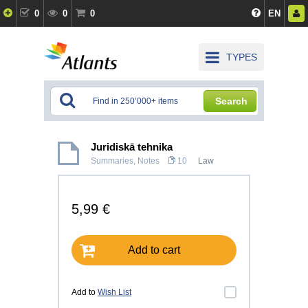
0
0
0
EN
TYPES
Search
Juridiskā tehnika
Summaries, Notes
10
Law
5,99 €
Add to cart
Add to
Wish List