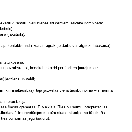
skatīti 4 temati. Neklātienes studentiem ieskaite kombinēta:
kstiski);
ana (rakstiski);
jā kontaktstundā, vai arī agrāk, jo darbu var atgriezt labošanai).
ai iztulkošana:
u jāuzraksta īsi, kodolīgi, skaidri par šādiem jautājumiem:
as) jēdziens un veidi;
m, krimināltiesības), tajā jāizvēlas viena tiesību norma – šī norma
 interpretācija.
izlasa šādas grāmatas: E.Meļķisis “Tiesību normu interpretācijas
lkošana”. Interpretācijas metožu skaits atkarīgs no tā cik tās
s tiesību normas jēgu (saturu).