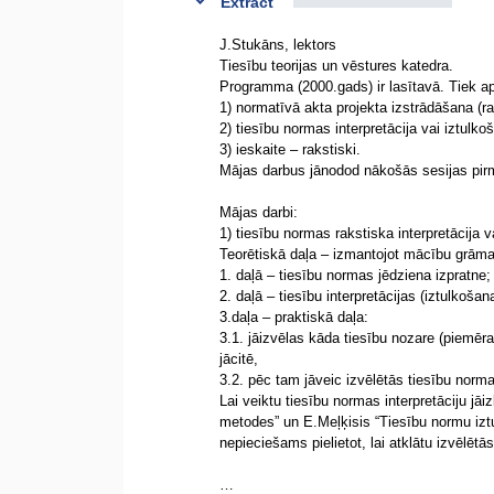
Extract
J.Stukāns, lektors
Tiesību teorijas un vēstures katedra.
Programma (2000.gads) ir lasītavā. Tiek ap
1) normatīvā akta projekta izstrādāšana (ra
2) tiesību normas interpretācija vai iztulkoš
3) ieskaite – rakstiski.
Mājas darbus jānodod nākošās sesijas pirma
Mājas darbi:
1) tiesību normas rakstiska interpretācija v
Teorētiskā daļa – izmantojot mācību grāmat
1. daļā – tiesību normas jēdziena izpratne;
2. daļā – tiesību interpretācijas (iztulkošan
3.daļa – praktiskā daļa:
3.1. jāizvēlas kāda tiesību nozare (piemēra
jācitē,
3.2. pēc tam jāveic izvēlētās tiesību normas
Lai veiktu tiesību normas interpretāciju jā
metodes” un E.Meļķisis “Tiesību normu iztu
nepieciešams pielietot, lai atklātu izvēlētā
…