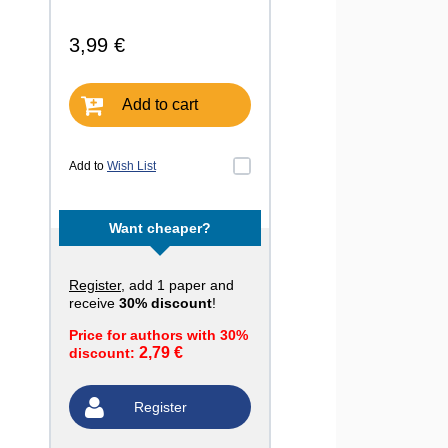
3,99 €
Add to cart
Add to
Wish List
Want cheaper?
Register
, add 1 paper and
receive
30% discount
!
Price for authors with 30%
2,79 €
discount:
Register