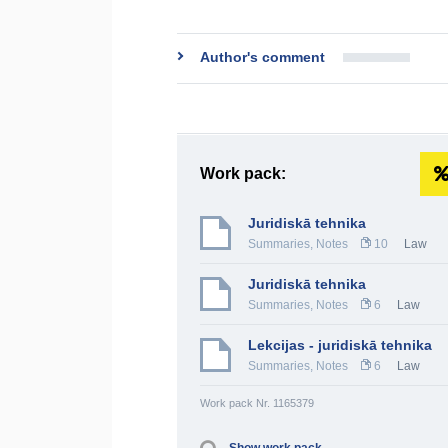
Author's comment
Work pack:
Juridiskā tehnika
Summaries, Notes
10
Law
Juridiskā tehnika
Summaries, Notes
6
Law
Lekcijas - juridiskā tehnika
Summaries, Notes
6
Law
Work pack Nr. 1165379