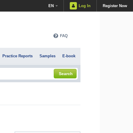
EN
Log In
Register Now
FAQ
Practice Reports
Samples
E-book
Search