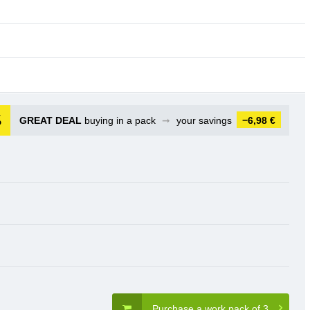
GREAT DEAL
buying in a pack
➞
your savings
−6,98 €
Purchase a work pack of 3