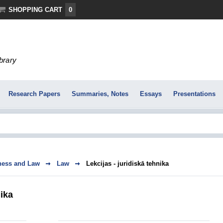
SHOPPING CART
0
ibrary
Research Papers
Summaries, Notes
Essays
Presentations
ness and Law
Law
Lekcijas - juridiskā tehnika
nika