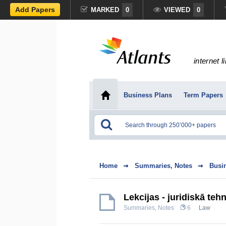
Add Papers
MARKED
0
VIEWED
0
internet l
Business Plans
Term Papers
Home
Summaries, Notes
Busi
Lekcijas - juridiskā teh
Summaries, Notes
6
Law