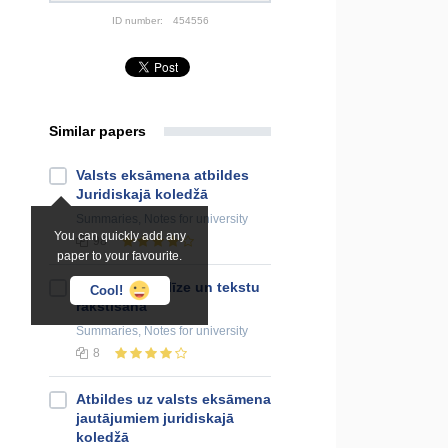
ID number:
454556
Similar papers
Valsts eksāmena atbildes
Juridiskajā koledžā
Summaries, Notes
for university
You can quickly add any
98
paper to your favourite.
Juridiskā analīze un tekstu
Cool!
rakstīšana
Summaries, Notes
for university
8
Atbildes uz valsts eksāmena
jautājumiem juridiskajā
koledžā