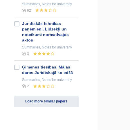
Summaries, Notes
for university
62
Juridiskās tehnikas
paņēmieni. Līdzekļi un
noteikumi normatīvajos
aktos
Summaries, Notes
for university
3
Ģimenes tiesības. Mājas
darbs Juridiskajā koledžā
Summaries, Notes
for university
2
Load more similar papers