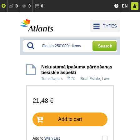
0
0
0
EN
TYPES
Search
Nekustamā īpašuma pārdošanas
tiesiskie aspekti
Term Papers
70
Real Estate
,
Law
21,48 €
Add to cart
Add to
Wish List