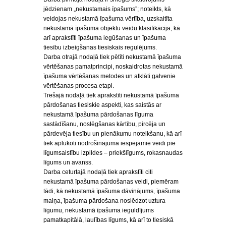
jēdzienam „nekustamais īpašums”; noteikts, kā
veidojas nekustamā īpašuma vērtība, uzskaitīta
nekustamā īpašuma objektu veidu klasifikācija, kā
arī aprakstīti īpašuma iegūšanas un īpašuma
tiesību izbeigšanas tiesiskais regulējums.
Darba otrajā nodaļā tiek pētīti nekustamā īpašuma
vērtēšanas pamatprincipi, noskaidrotas nekustamā
īpašuma vērtēšanas metodes un atklāti galvenie
vērtēšanas procesa etapi.
Trešajā nodaļā tiek aprakstīti nekustamā īpašuma
pārdošanas tiesiskie aspekti, kas saistās ar
nekustamā īpašuma pārdošanas līguma
sastādīšanu, noslēgšanas kārtību, pircēja un
pārdevēja tiesību un pienākumu noteikšanu, kā arī
tiek aplūkoti nodrošinājuma iespējamie veidi pie
līgumsaistību izpildes – priekšlīgums, rokasnaudas
līgums un avanss.
Darba ceturtajā nodaļā tiek aprakstīti citi
nekustamā īpašuma pārdošanas veidi, piemēram
tādi, kā nekustamā īpašuma dāvinājums, īpašuma
maiņa, īpašuma pārdošana noslēdzot uztura
līgumu, nekustamā īpašuma ieguldījums
pamatkapitālā, laulības līgums, kā arī to tiesiskā