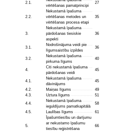
2.1.
27
vērtēšanas pamatprincipi
Nekustamā īpašuma
2.2.
vērtēšanas metodes un
35
vērtēšanas procesa etapi
Nekustamā īpašuma
3.
pārdošanas tiesiskie
36
aspekti
Nodrošinājuma veidi pie
3.1.
36
līgumsaistību izpildes
Nekustamā īpašuma
3.2.
40
pirkuma līgums
Citi nekustamā īpašuma
4.
45
pārdošanas veidi
Nekustamā īpašuma
4.1.
45
dāvinājums
4.2.
Maiņas līgums
49
4.3.
Uztura līgums
51
Nekustamā īpašuma
4.4.
58
ieguldījums pamatkapitālā
4.5.
Laulības līgums
61
Īpašumtiesību un darījumu
ar nekustamo īpašumu
5.
66
tiesību reģistrēšana