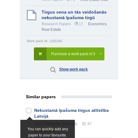
Tirgus cena un tās veidošanās
nekustamā īpašuma tirgū
Research Papers
17
Economics
,
Real Estate
Work pack Nr. 1355345
Purchase a work pack of 3
Show work pack
Similar papers
Nekustamā īpašuma tirgus attīstība
Latvijā
Term Papers
for university
87
You can quickly add any
paper to your favourite.