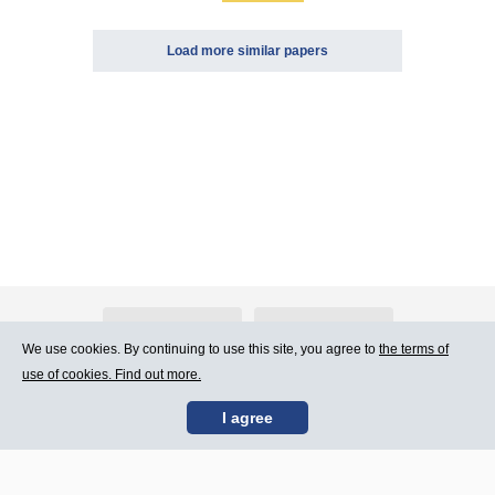
Load more similar papers
About Atlants.lv
Advertising
We use cookies. By continuing to use this site, you agree to
the terms of
use of cookies. Find out more.
Contact Us
Terms of Use
I agree
SIA „CDI” © 2002 -
Site map
2026