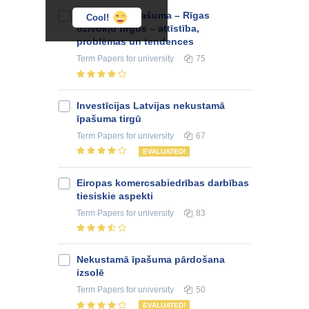
Nekustamā īpašuma – Rīgas
Cool!
dzīvokļu tirgus – attīstība,
problēmas un tendences
Term Papers
for university
75
Investīcijas Latvijas nekustamā
īpašuma tirgū
Term Papers
for university
67
EVALUATED!
Eiropas komercsabiedrības darbības
tiesiskie aspekti
Term Papers
for university
83
Nekustamā īpašuma pārdošana
izsolē
Term Papers
for university
50
EVALUATED!