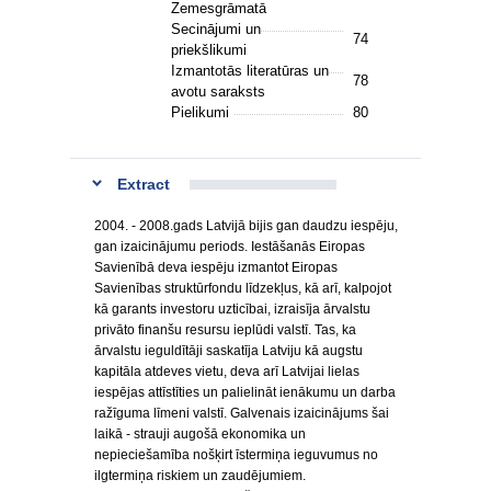
Zemesgrāmatā
Secinājumi un
74
priekšlikumi
Izmantotās literatūras un
78
avotu saraksts
Pielikumi
80
Extract
2004. - 2008.gads Latvijā bijis gan daudzu iespēju,
gan izaicinājumu periods. Iestāšanās Eiropas
Savienībā deva iespēju izmantot Eiropas
Savienības struktūrfondu līdzekļus, kā arī, kalpojot
kā garants investoru uzticībai, izraisīja ārvalstu
privāto finanšu resursu ieplūdi valstī. Tas, ka
ārvalstu ieguldītāji saskatīja Latviju kā augstu
kapitāla atdeves vietu, deva arī Latvijai lielas
iespējas attīstīties un palielināt ienākumu un darba
ražīguma līmeni valstī. Galvenais izaicinājums šai
laikā - strauji augošā ekonomika un
nepieciešamība nošķirt īstermiņa ieguvumus no
ilgtermiņa riskiem un zaudējumiem.