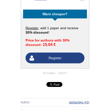
Want cheaper?
Register
, add 1 paper and receive
30% discount
!
Price for authors with 30%
15,04 €
discount:
Register
ID number:
101171
Author:
darbarūķis
(43)