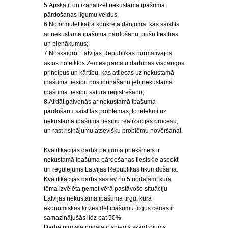
5.Apskatīt un izanalizēt nekustamā īpašuma
pārdošanas līgumu veidus;
6.Noformulēt katra konkrētā darījuma, kas saistīts
ar nekustamā īpašuma pārdošanu, pušu tiesības
un pienākumus;
7.Noskaidrot Latvijas Republikas normatīvajos
aktos noteiktos Zemesgrāmatu darbības vispārīgos
principus un kārtību, kas attiecas uz nekustamā
īpašuma tiesību nostiprināšanu jeb nekustamā
īpašuma tiesību satura reģistrēšanu;
8.Atklāt galvenās ar nekustamā īpašuma
pārdošanu saistītās problēmas, to ietekmi uz
nekustamā īpašuma tiesību realizācijas procesu,
un rast risinājumu atsevišķu problēmu novēršanai.
Kvalifikācijas darba pētījuma priekšmets ir
nekustamā īpašuma pārdošanas tiesiskie aspekti
un regulējums Latvijas Republikas likumdošanā.
Kvalifikācijas darbs sastāv no 5 nodaļām, kura
tēma izvēlēta ņemot vērā pastāvošo situāciju
Latvijas nekustamā īpašuma tirgū, kurā
ekonomiskās krīzes dēļ īpašumu tirgus cenas ir
samazinājušās līdz pat 50%.
Darba pirmajā nodaļā ir sniegts skaidrojums