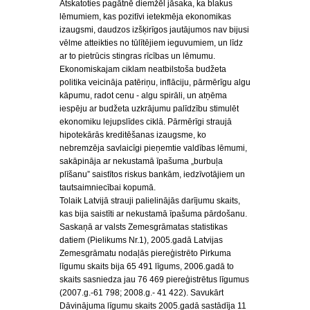
Atskatoties pagātnē diemžēl jāsaka, ka blakus
lēmumiem, kas pozitīvi ietekmēja ekonomikas
izaugsmi, daudzos izšķirīgos jautājumos nav bijusi
vēlme atteikties no tūlītējiem ieguvumiem, un līdz
ar to pietrūcis stingras rīcības un lēmumu.
Ekonomiskajam ciklam neatbilstoša budžeta
politika veicināja patēriņu, inflāciju, pārmērīgu algu
kāpumu, radot cenu - algu spirāli, un atņēma
iespēju ar budžeta uzkrājumu palīdzību stimulēt
ekonomiku lejupslīdes ciklā. Pārmērīgi straujā
hipotekārās kreditēšanas izaugsme, ko
nebremzēja savlaicīgi pieņemtie valdības lēmumi,
sakāpināja ar nekustamā īpašuma „burbuļa
plīšanu” saistītos riskus bankām, iedzīvotājiem un
tautsaimniecībai kopumā.
Tolaik Latvijā strauji palielinājās darījumu skaits,
kas bija saistīti ar nekustamā īpašuma pārdošanu.
Saskaņā ar valsts Zemesgrāmatas statistikas
datiem (Pielikums Nr.1), 2005.gadā Latvijas
Zemesgrāmatu nodaļās piereģistrēto Pirkuma
līgumu skaits bija 65 491 līgums, 2006.gadā to
skaits sasniedza jau 76 469 piereģistrētus līgumus
(2007.g.-61 798; 2008.g.- 41 422). Savukārt
Dāvinājuma līgumu skaits 2005.gadā sastādīja 11