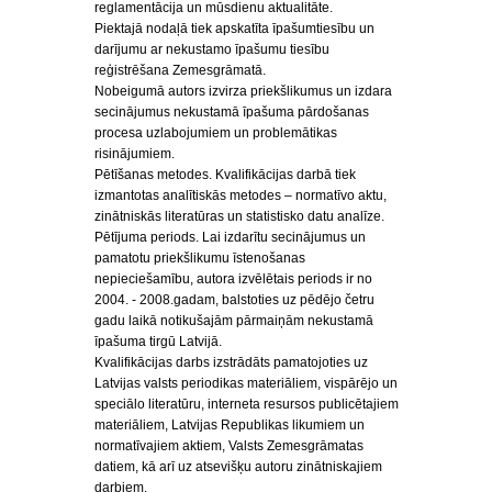
reglamentācija un mūsdienu aktualitāte.
Piektajā nodaļā tiek apskatīta īpašumtiesību un
darījumu ar nekustamo īpašumu tiesību
reģistrēšana Zemesgrāmatā.
Nobeigumā autors izvirza priekšlikumus un izdara
secinājumus nekustamā īpašuma pārdošanas
procesa uzlabojumiem un problemātikas
risinājumiem.
Pētīšanas metodes. Kvalifikācijas darbā tiek
izmantotas analītiskās metodes – normatīvo aktu,
zinātniskās literatūras un statistisko datu analīze.
Pētījuma periods. Lai izdarītu secinājumus un
pamatotu priekšlikumu īstenošanas
nepieciešamību, autora izvēlētais periods ir no
2004. - 2008.gadam, balstoties uz pēdējo četru
gadu laikā notikušajām pārmaiņām nekustamā
īpašuma tirgū Latvijā.
Kvalifikācijas darbs izstrādāts pamatojoties uz
Latvijas valsts periodikas materiāliem, vispārējo un
speciālo literatūru, interneta resursos publicētajiem
materiāliem, Latvijas Republikas likumiem un
normatīvajiem aktiem, Valsts Zemesgrāmatas
datiem, kā arī uz atsevišķu autoru zinātniskajiem
darbiem.