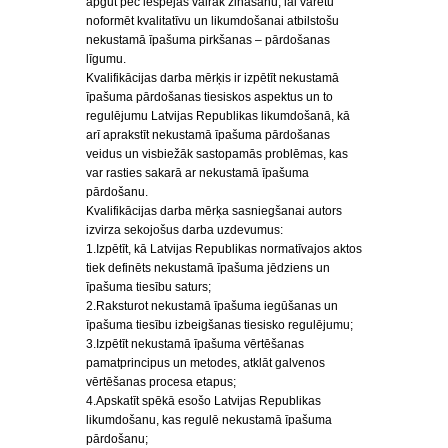
apgūt pēc iespējas vairāk zināšanu, lai varētu
noformēt kvalitatīvu un likumdošanai atbilstošu
nekustamā īpašuma pirkšanas – pārdošanas
līgumu.
Kvalifikācijas darba mērķis ir izpētīt nekustamā
īpašuma pārdošanas tiesiskos aspektus un to
regulējumu Latvijas Republikas likumdošanā, kā
arī aprakstīt nekustamā īpašuma pārdošanas
veidus un visbiežāk sastopamās problēmas, kas
var rasties sakarā ar nekustamā īpašuma
pārdošanu.
Kvalifikācijas darba mērķa sasniegšanai autors
izvirza sekojošus darba uzdevumus:
1.Izpētīt, kā Latvijas Republikas normatīvajos aktos
tiek definēts nekustamā īpašuma jēdziens un
īpašuma tiesību saturs;
2.Raksturot nekustamā īpašuma iegūšanas un
īpašuma tiesību izbeigšanas tiesisko regulējumu;
3.Izpētīt nekustamā īpašuma vērtēšanas
pamatprincipus un metodes, atklāt galvenos
vērtēšanas procesa etapus;
4.Apskatīt spēkā esošo Latvijas Republikas
likumdošanu, kas regulē nekustamā īpašuma
pārdošanu;