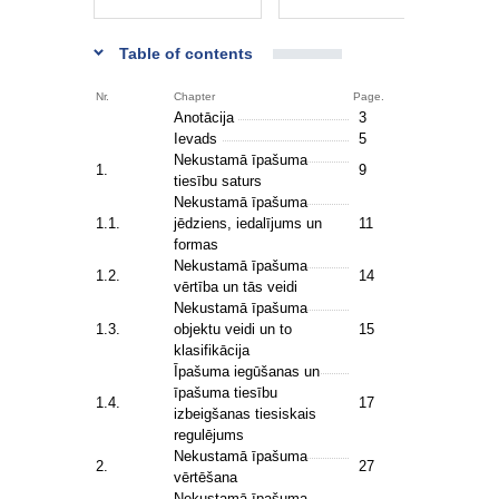
Table of contents
Nr.
Chapter
Page.
Anotācija
3
Ievads
5
Nekustamā īpašuma
1.
9
tiesību saturs
Nekustamā īpašuma
1.1.
jēdziens, iedalījums un
11
formas
Nekustamā īpašuma
1.2.
14
vērtība un tās veidi
Nekustamā īpašuma
1.3.
objektu veidi un to
15
klasifikācija
Īpašuma iegūšanas un
īpašuma tiesību
1.4.
17
izbeigšanas tiesiskais
regulējums
Nekustamā īpašuma
2.
27
vērtēšana
Nekustamā īpašuma