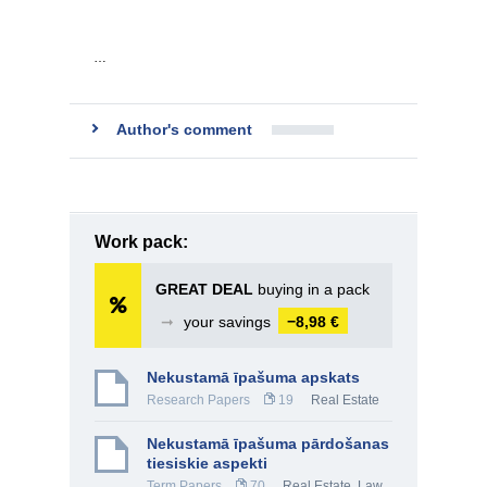
…
Author's comment
Work pack:
GREAT DEAL
buying in a pack
➞
your savings
−8,98 €
Nekustamā īpašuma apskats
Research Papers
19
Real Estate
Nekustamā īpašuma pārdošanas
tiesiskie aspekti
Term Papers
70
Real Estate
,
Law