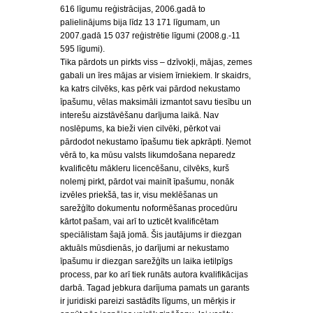
616 līgumu reģistrācijas, 2006.gadā to
palielinājums bija līdz 13 171 līgumam, un
2007.gadā 15 037 reģistrētie līgumi (2008.g.-11
595 līgumi).
Tika pārdots un pirkts viss – dzīvokļi, mājas, zemes
gabali un īres mājas ar visiem īrniekiem. Ir skaidrs,
ka katrs cilvēks, kas pērk vai pārdod nekustamo
īpašumu, vēlas maksimāli izmantot savu tiesību un
interešu aizstāvēšanu darījuma laikā. Nav
noslēpums, ka bieži vien cilvēki, pērkot vai
pārdodot nekustamo īpašumu tiek apkrāpti. Ņemot
vērā to, ka mūsu valsts likumdošana neparedz
kvalificētu mākleru licencēšanu, cilvēks, kurš
nolemj pirkt, pārdot vai mainīt īpašumu, nonāk
izvēles priekšā, tas ir, visu meklēšanas un
sarežģīto dokumentu noformēšanas procedūru
kārtot pašam, vai arī to uzticēt kvalificētam
speciālistam šajā jomā. Šis jautājums ir diezgan
aktuāls mūsdienās, jo darījumi ar nekustamo
īpašumu ir diezgan sarežģīts un laika ietilpīgs
process, par ko arī tiek runāts autora kvalifikācijas
darbā. Tagad jebkura darījuma pamats un garants
ir juridiski pareizi sastādīts līgums, un mērķis ir