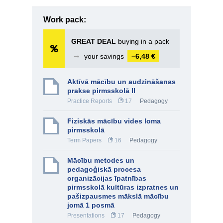
Work pack:
GREAT DEAL
buying in a pack
➞
your savings
−6,48 €
Aktīvā mācību un audzināšanas
prakse pirmsskolā II
Practice Reports
17
Pedagogy
Fiziskās mācību vides loma
pirmsskolā
Term Papers
16
Pedagogy
Mācību metodes un
pedagoģiskā procesa
organizācijas īpatnības
pirmsskolā kultūras izpratnes un
pašizpausmes mākslā mācību
jomā 1 posmā
Presentations
17
Pedagogy