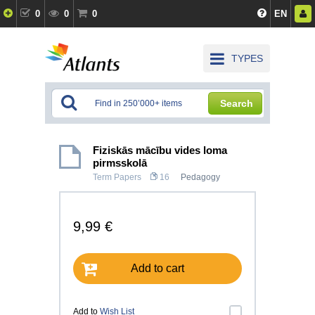
0
0
0
EN
TYPES
Search
Fiziskās mācību vides loma
pirmsskolā
Term Papers
16
Pedagogy
9,99 €
Add to cart
Add to
Wish List