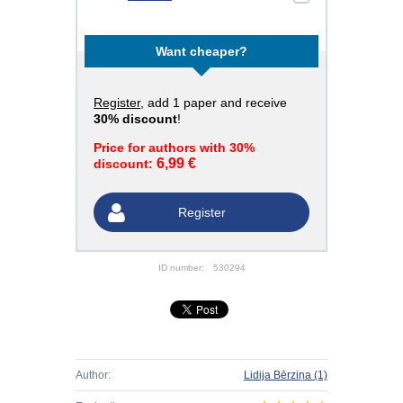
Want cheaper?
Register
, add 1 paper and receive
30% discount
!
Price for authors with 30%
6,99 €
discount:
Register
ID number:
530294
Author:
Lidija Bērziņa
(1)