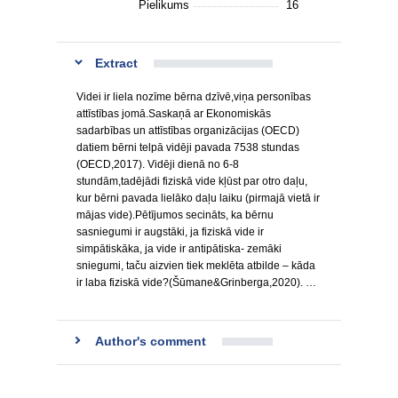
Pielikums
16
Extract
Videi ir liela nozīme bērna dzīvē,viņa personības
attīstības jomā.Saskaņā ar Ekonomiskās
sadarbības un attīstības organizācijas (OECD)
datiem bērni telpā vidēji pavada 7538 stundas
(OECD,2017). Vidēji dienā no 6-8
stundām,tadējādi fiziskā vide kļūst par otro daļu,
kur bērni pavada lielāko daļu laiku (pirmajā vietā ir
mājas vide).Pētījumos secināts, ka bērnu
sasniegumi ir augstāki, ja fiziskā vide ir
simpātiskāka, ja vide ir antipātiska- zemāki
sniegumi, taču aizvien tiek meklēta atbilde – kāda
ir laba fiziskā vide?(Šūmane&Grinberga,2020). …
Author's comment