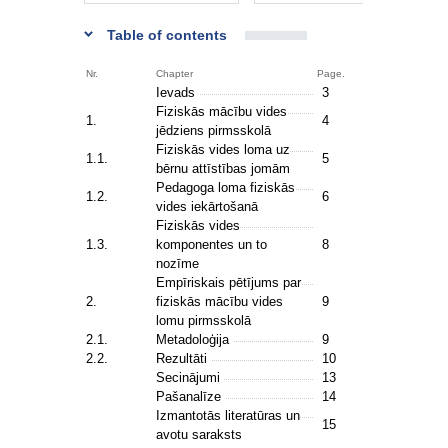
Table of contents
Nr.
Chapter
Page.
Ievads
3
Fiziskās mācību vides
1.
4
jēdziens pirmsskolā
Fiziskās vides loma uz
1.1.
5
bērnu attīstības jomām
Pedagoga loma fiziskās
1.2.
6
vides iekārtošanā
Fiziskās vides
1.3.
komponentes un to
8
nozīme
Empīriskais pētījums par
2.
fiziskās mācību vides
9
lomu pirmsskolā
2.1.
Metadoloģija
9
2.2.
Rezultāti
10
Secinājumi
13
Pašanalīze
14
Izmantotās literatūras un
15
avotu saraksts