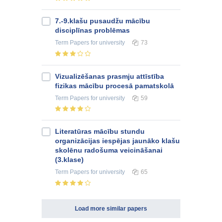
7.-9.klašu pusaudžu mācību
disciplīnas problēmas
Term Papers
for university
73
Vizualizēšanas prasmju attīstība
fizikas mācību procesā pamatskolā
Term Papers
for university
59
Literatūras mācību stundu
organizācijas iespējas jaunāko klašu
skolēnu radošuma veicināšanai
(3.klase)
Term Papers
for university
65
Load more similar papers