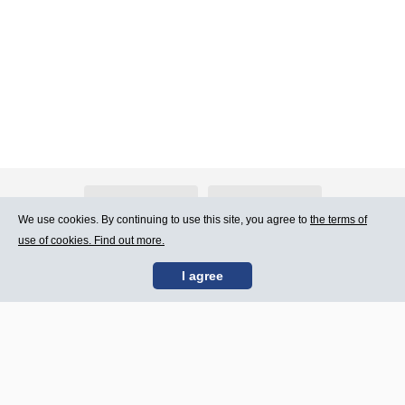
About Atlants.lv
Advertising
We use cookies. By continuing to use this site, you agree to
the terms of
use of cookies. Find out more.
Contact Us
Terms of Use
I agree
SIA „CDI” © 2002 -
Site map
2026